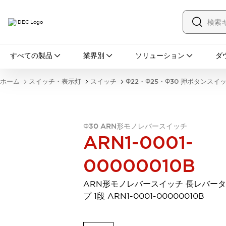
すべての製品
すべての製品
業界別
ソリューション
ダ
スイッチ・表示灯
スイッチ
表示灯・ブザー
ホーム
スイッチ・表示灯
スイッチ
Φ22・Φ25・Φ30 押ボタンスイ
一覧を表示する
安全・防爆機器
安全機器
防爆機器
一覧を表示する
インダストリアルコンポーネンツ
Φ30 ARN形モノレバースイッチ
リレー・タイマ
端子台
電源機器
ARN1-0001-
サーキットプロテクタ
LED照明
00000010B
一覧を表示する
オートメーション
PLC
プログラマブル表示器
ARN形モノレバースイッチ 長レバー
産業用イーサネット
一覧を表示する
プ 1段 ARN1-0001-00000010B
センシング
センサ
自動認識
イオナイザ