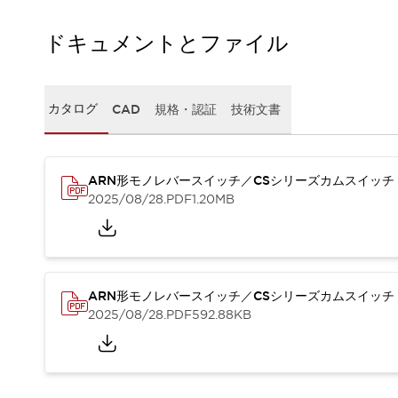
一覧を表示する
工作機械
ドキュメントとファイル
タッチパネルを市販タブレットに置き換えてコストダウン
小型の5,000Ｎの堅牢性に優れた安全スイッチで耐久性アップ
装置のコンパクト化につながる回路設計
カタログ
CAD
規格・認証
技術文書
工作機械のコスト削減のコツ
工作機械に小型化の可能性を見出す
デザイン視点で工作機械の付加価値をアップ
ARN形モノレバースイッチ／CSシリーズカムスイッチ
このLED照明が工作機械のワークに向く理由
2025/08/28
.PDF
1.20MB
機器の故障につながる「瞬停」を防ぐ
フラット照明で綺麗な加工面を確認
イネーブル装置で安全性を強化
一覧を表示する
ロボット
ティーチングペンダントを市販タブレットに置き換えるには
ARN形モノレバースイッチ／CSシリーズカムスイッチ
人とロボットの協働作業を一層安全で効率的に
2025/08/28
.PDF
592.88KB
協働ロボットのポテンシャルを発揮する安全対策
一覧を表示する
半導体