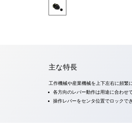
一覧を表示する
モビリティソリューション
セーフティホイールドライブ（SWD）
アシストホイールドライブ（AWD）
一覧を表示する
業界別
AGV/AMR
タブレットに安全機能を追加
安全対策の死角をなくし人身事故を防ぐ
主な特長
人とAGVとの突発的な接触への対策
無人搬送車の低床化と安全性を両立
この表示器がAGVに向く理由
移動式ロボットの安全対策
工作機械や産業機械を上下左右に頻繁
一覧を表示する
各方向のレバー動作は用途に合わせ
自動車
操作レバーをセンタ位置でロックでき
ロボットに潜むリスクを徹底検証
安全柵内の人的被害を削減
大型表示灯の統一で工数削減
小型装置の安全対策
水素ステーションに信頼のおける防爆対策を
E-モビリティの時代にむけて
リチウムイオン電池製造における金属（主に銅）混入対策