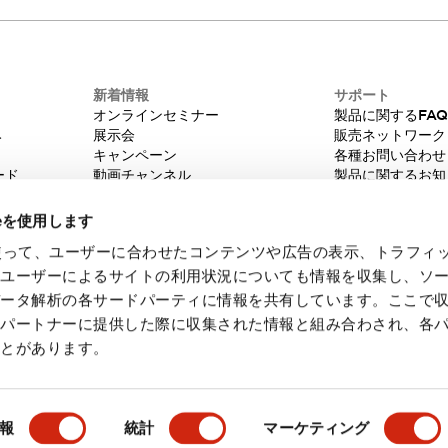
新着情報
サポート
オンラインセミナー
製品に関するFA
み
展示会
販売ネットワーク
キャンペーン
各種お問い合わせ
ード
動画チャンネル
製品に関するお知
技術コラム
販売中止品/推奨
IDEC ニュースレター
輸出該非判定
ieを使用します
機種選定システム
eを使って、ユーザーに合わせたコンテンツや広告の表示、トラフィ
たユーザーによるサイトの利用状況についても情報を収集し、ソ
データ解析の各サードパーティに情報を共有しています。ここで
各パートナーに提供した際に収集された情報と組み合わされ、各
ことがあります。
・ご使用に際してのご承諾事項
会員規約
報
統計
マーケティング
製品詳細
主な特長
ドキュメントとファイル