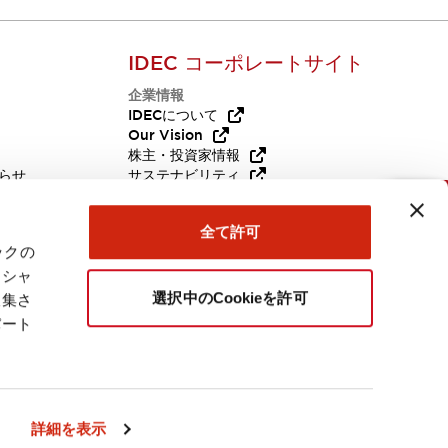
IDEC コーポレートサイト
企業情報
Q
IDECについて
Our Vision
株主・投資家情報
らせ
サステナビリティ
代替品
採用情報
お問い合わせ
全て許可
ックの
ーシャ
選択中のCookieを許可
収集さ
パート
日本
詳細を表示