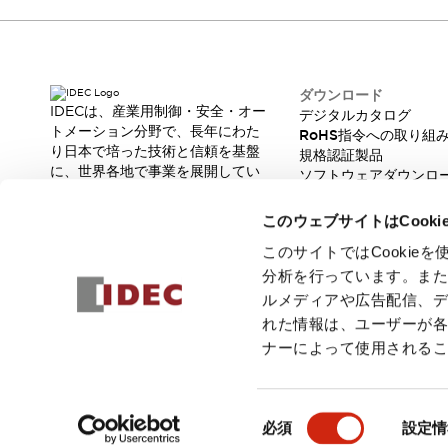
本質的な対策で爆発事故のリスクを抑える
半導体製造装置の設計自由度を高める方法
ダウンタイムを長引かせるスイッチ交換を瞬時に
安全規格への対応
ダウンロード
危険性の低い機械にカテゴリ2安全リレーモジュールの選択を
IDECは、産業用制御・安全・オー
デジタルカタログ
光電センサでは実現できなかった工数を削減する手段とは？
トメーション分野で、長年にわた
RoHS指令への取り組
一覧を表示する
り日本で培った技術と信頼を基盤
規格認証製品
業界別
一覧を表示する
に、世界各地で事業を展開してい
ソフトウェアダウンロ
ます。
ソリューション
脆弱性レポート
革新的な製品とソリューションを
安全、そしてその先へ
このウェブサイトはCook
通じて、製造現場の生産性と安全
IDECの安全コンセプト
性の向上に貢献し、人と社会の豊
このサイトではCooki
IDECの協調安全/Safety2.0
かな未来を支えます。
分析を行っています。ま
安全に関する法令・規格
ルメディアや広告配信、
基礎からわかる安全機器講座
れた情報は、ユーザーが
安全セミナー/安全コンサルティング
ナーによって使用される
SISTEMAとは
一覧を表示する
IIoT対応デバイス
RFID認証
© 2026 IDEC株式会社
プライバシーポリシー
利用規約
ご注文
制御パネルレス
同
必須
設定情
AGV/AMRの開発&導入促進
意