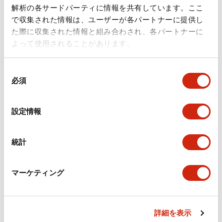
ドキュメントとファイル
解析の各サードパーティに情報を共有しています。ここ
で収集された情報は、ユーザーが各パートナーに提供し
た際に収集された情報と組み合わされ、各パートナーに
カタログ
規格・認証
技術文書
その他
よって使用されることがあります。
同
A6シリーズ φ16小形コントロールユニット（日本語）
必須
意
2026/06/02
.PDF
1.60MB
の
選
設定情報
択
フラッシュベゼル［アクセサリ］ LB/A6・LW シリーズ
統計
用（日本語）
2025/03/28
.PDF
617.63KB
マーケティング
詳細を表示
フラッシュベゼル（アクセサリ2）LB／A6／LWシリー