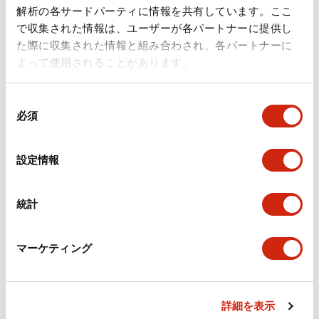
ドキュメントとファイル
解析の各サードパーティに情報を共有しています。ここ
で収集された情報は、ユーザーが各パートナーに提供し
た際に収集された情報と組み合わされ、各パートナーに
カタログ
規格・認証
技術文書
その他
よって使用されることがあります。
同
A6シリーズ φ16小形コントロールユニット（日本語）
必須
意
2026/06/02
.PDF
1.60MB
の
選
設定情報
択
フラッシュベゼル［アクセサリ］ LB/A6・LW シリーズ
統計
用（日本語）
2025/03/28
.PDF
617.63KB
マーケティング
詳細を表示
フラッシュベゼル（アクセサリ2）LB／A6／LWシリー