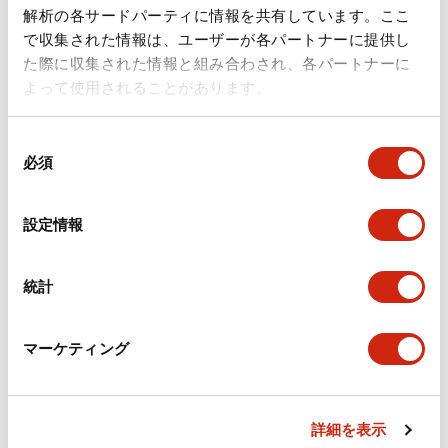
ドキュメントとファイル
解析の各サードパーティに情報を共有しています。ここ
で収集された情報は、ユーザーが各パートナーに提供し
た際に収集された情報と組み合わされ、各パートナーに
カタログ
規格・認証
技術文書
その他
よって使用されることがあります。
同
A6シリーズ φ16小形コントロールユニット（日本語）
必須
意
2026/06/02
.PDF
1.60MB
の
選
設定情報
択
フラッシュベゼル［アクセサリ］ LB/A6・LW シリーズ
統計
用（日本語）
2025/03/28
.PDF
617.63KB
マーケティング
詳細を表示
フラッシュベゼル（アクセサリ2）LB／A6／LWシリー