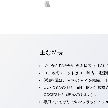
一覧を表示する
モビリティソリューション
セーフティホイールドライブ（SWD）
アシストホイールドライブ（AWD）
一覧を表示する
業界別
AGV/AMR
タブレットに安全機能を追加
安全対策の死角をなくし人身事故を防ぐ
主な特長
人とAGVとの突発的な接触への対策
無人搬送車の低床化と安全性を両立
民生からFA分野に至る幅広い用途に
この表示器がAGVに向く理由
移動式ロボットの安全対策
一覧を表示する
LED照光ユニットはLED球内に電
自動車
保護構造は、IP40とIP65を完備。（I
ロボットに潜むリスクを徹底検証
安全柵内の人的被害を削減
UL・CSA認証品。EN（欧州）規格
大型表示灯の統一で工数削減
小型装置の安全対策
CCC認証品（表示灯は除く）。
水素ステーションに信頼のおける防爆対策を
E-モビリティの時代にむけて
専用アクセサリでΦ22フラッシュシ
リチウムイオン電池製造における金属（主に銅）混入対策