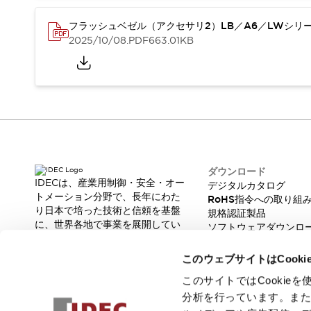
重量物搬送アシスト
COLLABORATIVE ROBOTS
フラッシュベゼル（アクセサリ2）LB／A6／LWシリ
SWD搭載 AMR開発キット
2025/10/08
.PDF
663.01KB
防爆ソリューション
「防爆受注製品」のご提案
防爆技術への取り組み
防爆関連の法律・政令・省令
防爆安全セミナー
アプリケーション・事例
防爆技術
一覧を表示する
ダウンロード
プリント基板製品ソリューション
IDECは、産業用制御・安全・オー
デジタルカタログ
商品箱詰め装置
トメーション分野で、長年にわた
RoHS指令への取り組
人と機械の接点を清潔に
り日本で培った技術と信頼を基盤
規格認証製品
一覧を表示する
に、世界各地で事業を展開してい
ソフトウェアダウンロ
ます。
ダウンロード
脆弱性レポート
革新的な製品とソリューションを
デジタルカタログ
RoHS指令への取り組み
このウェブサイトはCook
通じて、製造現場の生産性と安全
規格認証製品
性の向上に貢献し、人と社会の豊
このサイトではCooki
ソフトウェアダウンロード
かな未来を支えます。
分析を行っています。ま
Automation Organizer