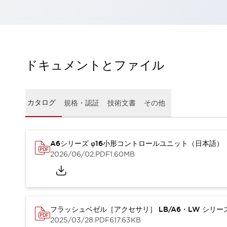
一覧を表示する
工作機械
タッチパネルを市販タブレットに置き換えてコストダウン
小型の5,000Ｎの堅牢性に優れた安全スイッチで耐久性アップ
装置のコンパクト化につながる回路設計
ドキュメントとファイル
工作機械のコスト削減のコツ
工作機械に小型化の可能性を見出す
デザイン視点で工作機械の付加価値をアップ
カタログ
規格・認証
技術文書
その他
このLED照明が工作機械のワークに向く理由
機器の故障につながる「瞬停」を防ぐ
フラット照明で綺麗な加工面を確認
イネーブル装置で安全性を強化
一覧を表示する
A6シリーズ φ16小形コントロールユニット（日本語）
2026/06/02
.PDF
1.60MB
ロボット
ティーチングペンダントを市販タブレットに置き換えるには
人とロボットの協働作業を一層安全で効率的に
協働ロボットのポテンシャルを発揮する安全対策
一覧を表示する
フラッシュベゼル［アクセサリ］ LB/A6・LW シリ
半導体
2025/03/28
.PDF
617.63KB