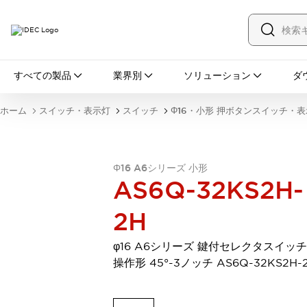
すべての製品
すべての製品
業界別
ソリューション
ダ
スイッチ・表示灯
スイッチ
表示灯・ブザー
ホーム
スイッチ・表示灯
スイッチ
Φ16・小形 押ボタンスイッチ・
一覧を表示する
安全・防爆機器
安全機器
防爆機器
一覧を表示する
インダストリアルコンポーネンツ
Φ16 A6シリーズ 小形
AS6Q-32KS2H-
リレー・タイマ
端子台
電源機器
サーキットプロテクタ
LED照明
2H
一覧を表示する
オートメーション
φ16 A6シリーズ 鍵付セレクタスイッチ
PLC
プログラマブル表示器
操作形 45°-3ノッチ AS6Q-32KS2H-
産業用イーサネット
一覧を表示する
センシング
センサ
自動認識
イオナイザ