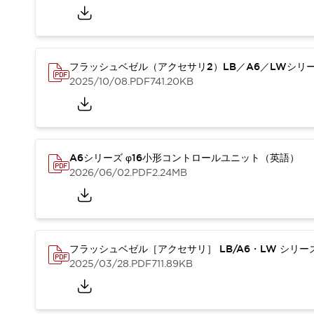
本質的な対策で爆発事故のリスクを抑える
半導体製造装置の設計自由度を高める方法
ダウンタイムを長引かせるスイッチ交換を瞬時に
安全規格への対応
フラッシュベゼル（アクセサリ2）LB／A6／LWシリ
危険性の低い機械にカテゴリ2安全リレーモジュールの選択を
2025/10/08
.PDF
741.20KB
光電センサでは実現できなかった工数を削減する手段とは？
一覧を表示する
業界別
一覧を表示する
ソリューション
安全、そしてその先へ
A6シリーズ φ16小形コントロールユニット（英語）
IDECの安全コンセプト
2026/06/02
.PDF
2.24MB
IDECの協調安全/Safety2.0
安全に関する法令・規格
基礎からわかる安全機器講座
安全セミナー/安全コンサルティング
フラッシュベゼル［アクセサリ］ LB/A6・LW シリ
SISTEMAとは
一覧を表示する
2025/03/28
.PDF
711.89KB
IIoT対応デバイス
RFID認証
制御パネルレス
AGV/AMRの開発&導入促進