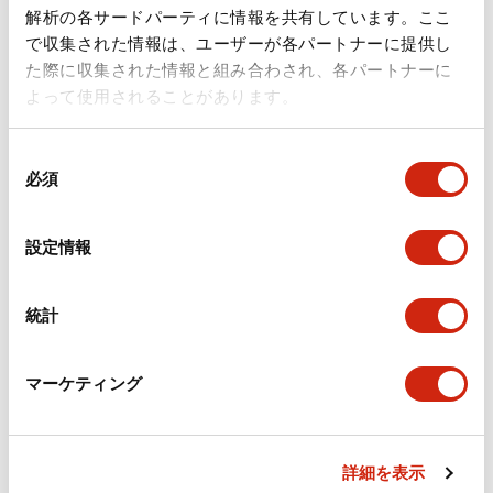
ドキュメントとファイル
解析の各サードパーティに情報を共有しています。ここ
で収集された情報は、ユーザーが各パートナーに提供し
た際に収集された情報と組み合わされ、各パートナーに
カタログ
規格・認証
技術文書
その他
よって使用されることがあります。
同
A6シリーズ φ16小形コントロールユニット（日本語）
必須
意
2026/06/02
.PDF
1.60MB
の
選
設定情報
択
フラッシュベゼル［アクセサリ］ LB/A6・LW シリーズ
統計
用（日本語）
2025/03/28
.PDF
617.63KB
マーケティング
詳細を表示
フラッシュベゼル（アクセサリ2）LB／A6／LWシリー