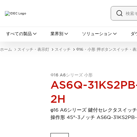
すべての製品
すべての製品
業界別
ソリューション
ダ
スイッチ・表示灯
スイッチ
表示灯・ブザー
ホーム
スイッチ・表示灯
スイッチ
Φ16・小形 押ボタンスイッチ・
一覧を表示する
安全・防爆機器
安全機器
防爆機器
一覧を表示する
インダストリアルコンポーネンツ
Φ16 A6シリーズ 小形
AS6Q-31KS2PB
リレー・タイマ
端子台
電源機器
サーキットプロテクタ
LED照明
2H
一覧を表示する
オートメーション
φ16 A6シリーズ 鍵付セレクタスイッチ
PLC
プログラマブル表示器
操作形 45°-3ノッチ AS6Q-31KS2PB
産業用イーサネット
一覧を表示する
センシング
センサ
自動認識
イオナイザ