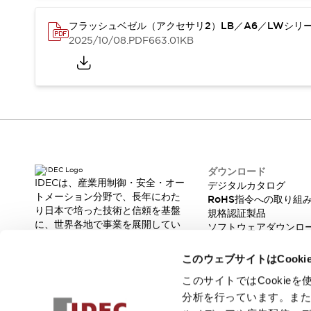
重量物搬送アシスト
COLLABORATIVE ROBOTS
フラッシュベゼル（アクセサリ2）LB／A6／LWシリ
SWD搭載 AMR開発キット
2025/10/08
.PDF
663.01KB
防爆ソリューション
「防爆受注製品」のご提案
防爆技術への取り組み
防爆関連の法律・政令・省令
防爆安全セミナー
アプリケーション・事例
防爆技術
一覧を表示する
ダウンロード
プリント基板製品ソリューション
IDECは、産業用制御・安全・オー
デジタルカタログ
商品箱詰め装置
トメーション分野で、長年にわた
RoHS指令への取り組
人と機械の接点を清潔に
り日本で培った技術と信頼を基盤
規格認証製品
一覧を表示する
に、世界各地で事業を展開してい
ソフトウェアダウンロ
ます。
ダウンロード
脆弱性レポート
革新的な製品とソリューションを
デジタルカタログ
RoHS指令への取り組み
このウェブサイトはCook
通じて、製造現場の生産性と安全
規格認証製品
性の向上に貢献し、人と社会の豊
このサイトではCooki
ソフトウェアダウンロード
かな未来を支えます。
分析を行っています。ま
Automation Organizer