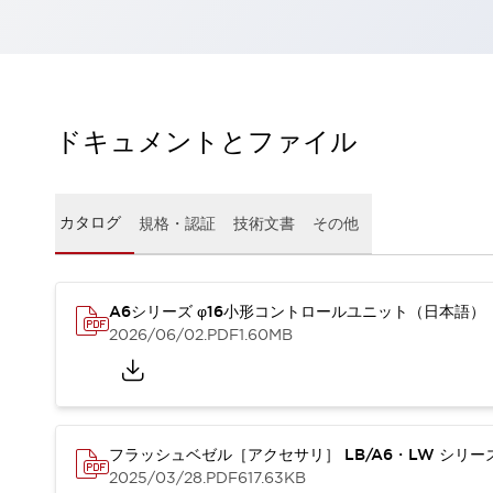
一覧を表示する
工作機械
タッチパネルを市販タブレットに置き換えてコストダウン
小型の5,000Ｎの堅牢性に優れた安全スイッチで耐久性アップ
装置のコンパクト化につながる回路設計
ドキュメントとファイル
工作機械のコスト削減のコツ
工作機械に小型化の可能性を見出す
デザイン視点で工作機械の付加価値をアップ
カタログ
規格・認証
技術文書
その他
このLED照明が工作機械のワークに向く理由
機器の故障につながる「瞬停」を防ぐ
フラット照明で綺麗な加工面を確認
イネーブル装置で安全性を強化
一覧を表示する
A6シリーズ φ16小形コントロールユニット（日本語）
2026/06/02
.PDF
1.60MB
ロボット
ティーチングペンダントを市販タブレットに置き換えるには
人とロボットの協働作業を一層安全で効率的に
協働ロボットのポテンシャルを発揮する安全対策
一覧を表示する
フラッシュベゼル［アクセサリ］ LB/A6・LW シリ
半導体
2025/03/28
.PDF
617.63KB