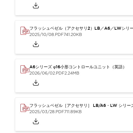
本質的な対策で爆発事故のリスクを抑える
半導体製造装置の設計自由度を高める方法
ダウンタイムを長引かせるスイッチ交換を瞬時に
安全規格への対応
フラッシュベゼル（アクセサリ2）LB／A6／LWシリ
危険性の低い機械にカテゴリ2安全リレーモジュールの選択を
2025/10/08
.PDF
741.20KB
光電センサでは実現できなかった工数を削減する手段とは？
一覧を表示する
業界別
一覧を表示する
ソリューション
安全、そしてその先へ
A6シリーズ φ16小形コントロールユニット（英語）
IDECの安全コンセプト
2026/06/02
.PDF
2.24MB
IDECの協調安全/Safety2.0
安全に関する法令・規格
基礎からわかる安全機器講座
安全セミナー/安全コンサルティング
フラッシュベゼル［アクセサリ］ LB/A6・LW シリ
SISTEMAとは
一覧を表示する
2025/03/28
.PDF
711.89KB
IIoT対応デバイス
RFID認証
制御パネルレス
AGV/AMRの開発&導入促進