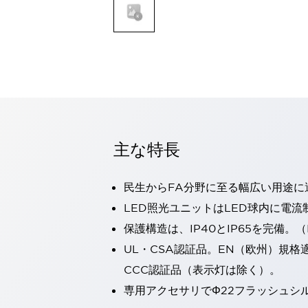
一覧を表示する
モビリティソリューション
セーフティホイールドライブ（SWD）
アシストホイールドライブ（AWD）
一覧を表示する
業界別
AGV/AMR
タブレットに安全機能を追加
安全対策の死角をなくし人身事故を防ぐ
主な特長
人とAGVとの突発的な接触への対策
無人搬送車の低床化と安全性を両立
民生からFA分野に至る幅広い用途に
この表示器がAGVに向く理由
移動式ロボットの安全対策
一覧を表示する
LED照光ユニットはLED球内に電
自動車
保護構造は、IP40とIP65を完備。（I
ロボットに潜むリスクを徹底検証
安全柵内の人的被害を削減
UL・CSA認証品。EN（欧州）規格
大型表示灯の統一で工数削減
小型装置の安全対策
CCC認証品（表示灯は除く）。
水素ステーションに信頼のおける防爆対策を
E-モビリティの時代にむけて
専用アクセサリでΦ22フラッシュシ
リチウムイオン電池製造における金属（主に銅）混入対策