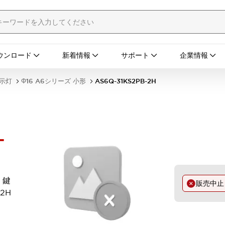
ウンロード
新着情報
サポート
企業情報
表示灯
Φ16 A6シリーズ 小形
AS6Q-31KS2PB-2H
-
 鍵
販売中
-2H