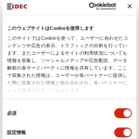
+
仕様
すべて展開
形状仕様
このウェブサイトはCookieを使用します
このサイトではCookieを使って、ユーザーに合わせたコ
環境仕様
ンテンツや広告の表示、トラフィックの分析を行ってい
ます。またユーザーによるサイトの利用状況についても
機能仕様
情報を収集し、ソーシャルメディアや広告配信、データ
解析の各サードパーティに情報を共有しています。ここ
機械的仕様
で収集された情報は、ユーザーが各パートナーに提供し
た際に収集された情報と組み合わされ、各パートナーに
取付設置仕様
よって使用されることがあります。
同
必須
意
の
ドキュメントとファイル
選
設定情報
択