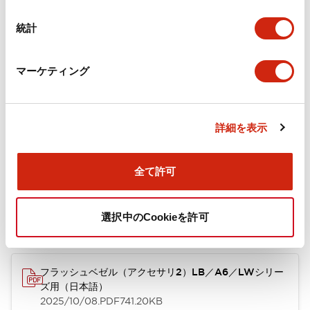
カタログ
CAD
規格・認証
技術文書
その他
統計
マーケティング
A6シリーズ φ16小形コントロールユニット（日本語）
2026/06/02
.PDF
1.60MB
詳細を表示
フラッシュベゼル［アクセサリ］ LB/A6・LW シリーズ
全て許可
用（日本語）
2025/03/28
.PDF
617.63KB
選択中のCookieを許可
フラッシュベゼル（アクセサリ2）LB／A6／LWシリー
ズ用（日本語）
2025/10/08
.PDF
741.20KB