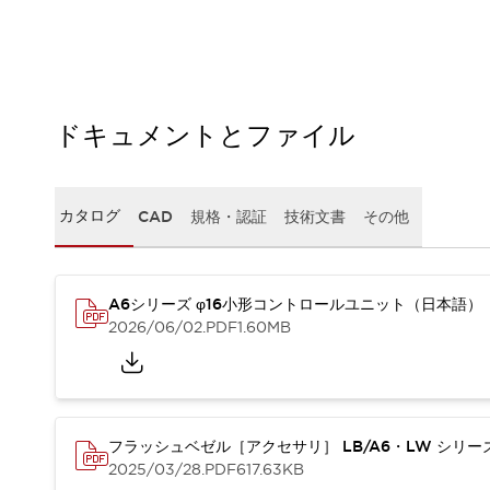
本質的な対策で爆発事故のリスクを抑える
半導体製造装置の設計自由度を高める方法
ダウンタイムを長引かせるスイッチ交換を瞬時に
安全規格への対応
危険性の低い機械にカテゴリ2安全リレーモジュールの選択を
ドキュメントとファイル
光電センサでは実現できなかった工数を削減する手段とは？
一覧を表示する
業界別
一覧を表示する
ソリューション
カタログ
CAD
規格・認証
技術文書
その他
安全、そしてその先へ
IDECの安全コンセプト
IDECの協調安全/Safety2.0
A6シリーズ φ16小形コントロールユニット（日本語）
安全に関する法令・規格
2026/06/02
.PDF
1.60MB
基礎からわかる安全機器講座
安全セミナー/安全コンサルティング
SISTEMAとは
一覧を表示する
IIoT対応デバイス
RFID認証
フラッシュベゼル［アクセサリ］ LB/A6・LW シリ
制御パネルレス
2025/03/28
.PDF
617.63KB
AGV/AMRの開発&導入促進