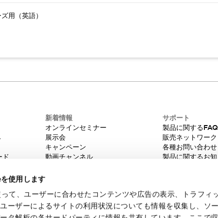
ーズ用（英語）
新着情報
サポート
オンラインセミナー
製品に関するFA
み
展示会
販売ネットワーク
キャンペーン
各種お問い合わせ
ード
動画チャンネル
製品に関するお知
技術コラム
販売中止品/推奨
IDEC ニュースレター
輸出該非判定
ieを使用します
機種選定システム
eを使って、ユーザーに合わせたコンテンツや広告の表示、トラフィ
たユーザーによるサイトの利用状況についても情報を収集し、ソ
データ解析の各サードパーティに情報を共有しています。ここで