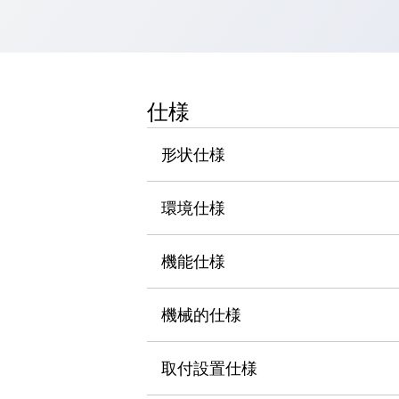
一覧を表示する
工作機械
タッチパネルを市販タブレットに置き換えてコストダウン
小型の5,000Ｎの堅牢性に優れた安全スイッチで耐久性アップ
装置のコンパクト化につながる回路設計
仕様
工作機械のコスト削減のコツ
工作機械に小型化の可能性を見出す
形状仕様
デザイン視点で工作機械の付加価値をアップ
このLED照明が工作機械のワークに向く理由
環境仕様
機器の故障につながる「瞬停」を防ぐ
フラット照明で綺麗な加工面を確認
イネーブル装置で安全性を強化
一覧を表示する
機能仕様
ロボット
ティーチングペンダントを市販タブレットに置き換えるには
機械的仕様
人とロボットの協働作業を一層安全で効率的に
協働ロボットのポテンシャルを発揮する安全対策
一覧を表示する
取付設置仕様
半導体