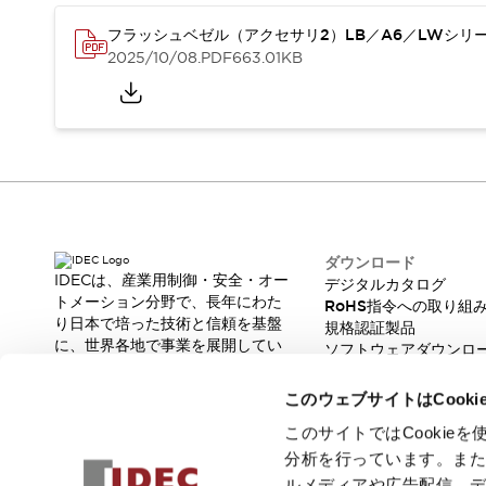
スマートリレー専用プログラミングソフトウェア
フラッシュベゼル（アクセサリ2）LB／A6／LWシリ
オートメーション製品プログラミングソフトウェア
2025/10/08
.PDF
663.01KB
安全製品
センシング製品
モーターライズドシステム
一覧を表示する
脆弱性レポート
一覧を表示する
新着情報
オンラインセミナー
安全・防爆セミナー
e-ラーニング
プログラミングセミナー
ダウンロード
お困りごと解決セミナー
IDECは、産業用制御・安全・オー
デジタルカタログ
トメーション分野で、長年にわた
共催オンラインセミナー
RoHS指令への取り組
り日本で培った技術と信頼を基盤
規格認証製品
一覧を表示する
に、世界各地で事業を展開してい
ソフトウェアダウンロ
展示会
キャンペーン
ます。
脆弱性レポート
動画チャンネル
革新的な製品とソリューションを
このウェブサイトはCook
技術コラム
通じて、製造現場の生産性と安全
性の向上に貢献し、人と社会の豊
このサイトではCooki
IDEC ニュースレター
かな未来を支えます。
分析を行っています。ま
サポート
ルメディアや広告配信、