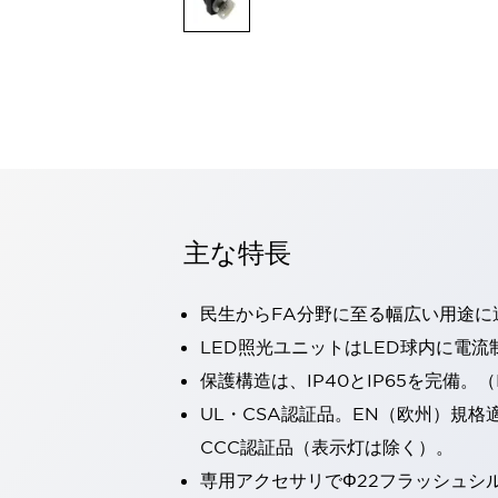
一覧を表示する
モビリティソリューション
セーフティホイールドライブ（SWD）
アシストホイールドライブ（AWD）
一覧を表示する
業界別
AGV/AMR
タブレットに安全機能を追加
安全対策の死角をなくし人身事故を防ぐ
主な特長
人とAGVとの突発的な接触への対策
無人搬送車の低床化と安全性を両立
この表示器がAGVに向く理由
移動式ロボットの安全対策
民生からFA分野に至る幅広い用途に
一覧を表示する
LED照光ユニットはLED球内に電
自動車
保護構造は、IP40とIP65を完備。（I
ロボットに潜むリスクを徹底検証
安全柵内の人的被害を削減
大型表示灯の統一で工数削減
小型装置の安全対策
UL・CSA認証品。EN（欧州）規格
水素ステーションに信頼のおける防爆対策を
CCC認証品（表示灯は除く）。
E-モビリティの時代にむけて
専用アクセサリでΦ22フラッシュシ
リチウムイオン電池製造における金属（主に銅）混入対策