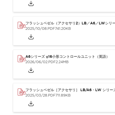
重量物搬送アシスト
COLLABORATIVE ROBOTS
SWD搭載 AMR開発キット
防爆ソリューション
フラッシュベゼル（アクセサリ2）LB／A6／LWシリ
「防爆受注製品」のご提案
2025/10/08
.PDF
741.20KB
防爆技術への取り組み
防爆関連の法律・政令・省令
防爆安全セミナー
アプリケーション・事例
防爆技術
A6シリーズ φ16小形コントロールユニット（英語）
一覧を表示する
2026/06/02
.PDF
2.24MB
プリント基板製品ソリューション
商品箱詰め装置
人と機械の接点を清潔に
一覧を表示する
ダウンロード
フラッシュベゼル［アクセサリ］ LB/A6・LW シリ
デジタルカタログ
RoHS指令への取り組み
2025/03/28
.PDF
711.89KB
規格認証製品
ソフトウェアダウンロード
Automation Organizer