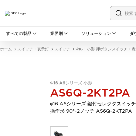
すべての製品
すべての製品
業界別
ソリューション
ダ
スイッチ・表示灯
スイッチ
表示灯・ブザー
ホーム
スイッチ・表示灯
スイッチ
Φ16・小形 押ボタンスイッチ・
一覧を表示する
安全・防爆機器
安全機器
防爆機器
一覧を表示する
インダストリアルコンポーネンツ
リレー・タイマ
端子台
電源機器
Φ16 A6シリーズ 小形
サーキットプロテクタ
LED照明
AS6Q-2KT2PA
一覧を表示する
オートメーション
φ16 A6シリーズ 鍵付セレクタスイッチ
PLC
プログラマブル表示器
操作形 90°-2ノッチ AS6Q-2KT2PA
産業用イーサネット
一覧を表示する
センシング
センサ
自動認識
イオナイザ