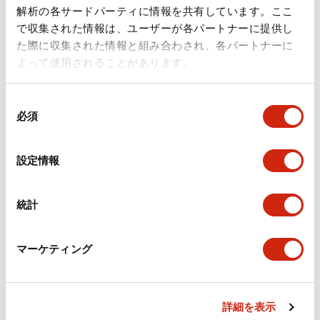
ドキュメントとファイル
解析の各サードパーティに情報を共有しています。ここ
で収集された情報は、ユーザーが各パートナーに提供し
た際に収集された情報と組み合わされ、各パートナーに
カタログ
規格・認証
技術文書
その他
よって使用されることがあります。
同
A6シリーズ φ16小形コントロールユニット（日本語）
必須
意
2026/06/02
.PDF
1.60MB
の
選
設定情報
択
フラッシュベゼル［アクセサリ］ LB/A6・LW シリーズ
統計
用（日本語）
2025/03/28
.PDF
617.63KB
マーケティング
詳細を表示
フラッシュベゼル（アクセサリ2）LB／A6／LWシリー