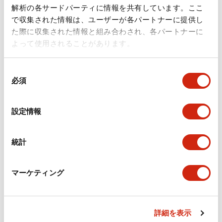
ドキュメントとファイル
解析の各サードパーティに情報を共有しています。ここ
で収集された情報は、ユーザーが各パートナーに提供し
た際に収集された情報と組み合わされ、各パートナーに
カタログ
規格・認証
技術文書
その他
よって使用されることがあります。
同
A6シリーズ φ16小形コントロールユニット（日本語）
必須
意
2026/06/02
.PDF
1.60MB
の
選
設定情報
択
フラッシュベゼル［アクセサリ］ LB/A6・LW シリーズ
統計
用（日本語）
2025/03/28
.PDF
617.63KB
マーケティング
詳細を表示
フラッシュベゼル（アクセサリ2）LB／A6／LWシリー