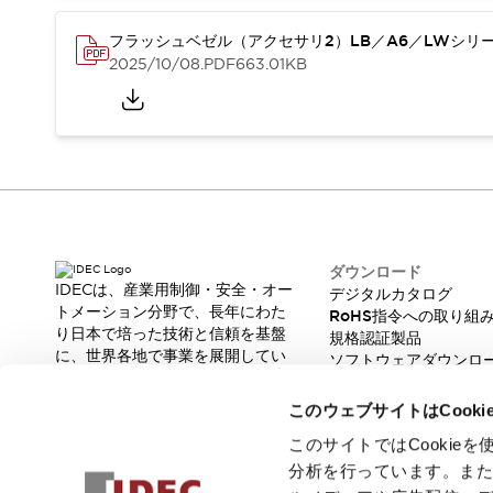
重量物搬送アシスト
COLLABORATIVE ROBOTS
フラッシュベゼル（アクセサリ2）LB／A6／LWシリ
SWD搭載 AMR開発キット
2025/10/08
.PDF
663.01KB
防爆ソリューション
「防爆受注製品」のご提案
防爆技術への取り組み
防爆関連の法律・政令・省令
防爆安全セミナー
アプリケーション・事例
防爆技術
一覧を表示する
ダウンロード
プリント基板製品ソリューション
IDECは、産業用制御・安全・オー
デジタルカタログ
商品箱詰め装置
トメーション分野で、長年にわた
RoHS指令への取り組
人と機械の接点を清潔に
り日本で培った技術と信頼を基盤
規格認証製品
一覧を表示する
に、世界各地で事業を展開してい
ソフトウェアダウンロ
ます。
ダウンロード
脆弱性レポート
革新的な製品とソリューションを
デジタルカタログ
RoHS指令への取り組み
このウェブサイトはCook
通じて、製造現場の生産性と安全
規格認証製品
性の向上に貢献し、人と社会の豊
このサイトではCooki
ソフトウェアダウンロード
かな未来を支えます。
分析を行っています。ま
Automation Organizer