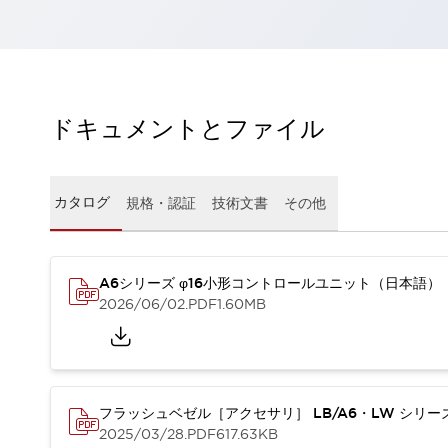
一覧を表示する
工作機械
タッチパネルを市販タブレットに置き換えてコストダウン
小型の5,000Ｎの堅牢性に優れた安全スイッチで耐久性アップ
装置のコンパクト化につながる回路設計
ドキュメントとファイル
工作機械のコスト削減のコツ
工作機械に小型化の可能性を見出す
デザイン視点で工作機械の付加価値をアップ
カタログ
規格・認証
技術文書
その他
このLED照明が工作機械のワークに向く理由
機器の故障につながる「瞬停」を防ぐ
フラット照明で綺麗な加工面を確認
イネーブル装置で安全性を強化
一覧を表示する
A6シリーズ φ16小形コントロールユニット（日本語）
2026/06/02
.PDF
1.60MB
ロボット
ティーチングペンダントを市販タブレットに置き換えるには
人とロボットの協働作業を一層安全で効率的に
協働ロボットのポテンシャルを発揮する安全対策
一覧を表示する
フラッシュベゼル［アクセサリ］ LB/A6・LW シリ
半導体
2025/03/28
.PDF
617.63KB