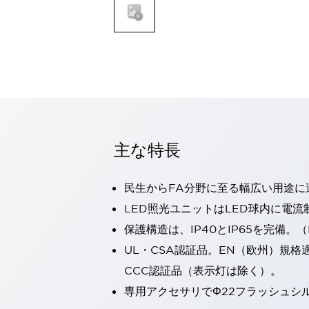
一覧を表示する
モビリティソリューション
セーフティホイールドライブ（SWD）
アシストホイールドライブ（AWD）
一覧を表示する
業界別
AGV/AMR
タブレットに安全機能を追加
安全対策の死角をなくし人身事故を防ぐ
主な特長
人とAGVとの突発的な接触への対策
無人搬送車の低床化と安全性を両立
民生からFA分野に至る幅広い用途に
この表示器がAGVに向く理由
移動式ロボットの安全対策
一覧を表示する
LED照光ユニットはLED球内に電
自動車
保護構造は、IP40とIP65を完備。（I
ロボットに潜むリスクを徹底検証
安全柵内の人的被害を削減
UL・CSA認証品。EN（欧州）規格
大型表示灯の統一で工数削減
小型装置の安全対策
CCC認証品（表示灯は除く）。
水素ステーションに信頼のおける防爆対策を
E-モビリティの時代にむけて
専用アクセサリでΦ22フラッシュシ
リチウムイオン電池製造における金属（主に銅）混入対策