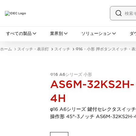
すべての製品
すべての製品
業界別
ソリューション
ダ
スイッチ・表示灯
スイッチ
表示灯・ブザー
ホーム
スイッチ・表示灯
スイッチ
Φ16・小形 押ボタンスイッチ・
一覧を表示する
安全・防爆機器
安全機器
防爆機器
一覧を表示する
インダストリアルコンポーネンツ
Φ16 A6シリーズ 小形
AS6M-32KS2H-
リレー・タイマ
端子台
電源機器
サーキットプロテクタ
LED照明
4H
一覧を表示する
オートメーション
φ16 A6シリーズ 鍵付セレクタスイッチ
PLC
プログラマブル表示器
操作形 45°-3ノッチ AS6M-32KS2H-
産業用イーサネット
一覧を表示する
センシング
センサ
自動認識
イオナイザ