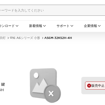
ウンロード
新着情報
サポート
企業情報
表示灯
Φ16 A6シリーズ 小形
AS6M-32KS2H-4H
 鍵
販売中
4H