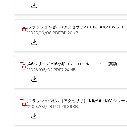
本質的な対策で爆発事故のリスクを抑える
半導体製造装置の設計自由度を高める方法
ダウンタイムを長引かせるスイッチ交換を瞬時に
安全規格への対応
フラッシュベゼル（アクセサリ2）LB／A6／LWシリ
危険性の低い機械にカテゴリ2安全リレーモジュールの選択を
2025/10/08
.PDF
741.20KB
光電センサでは実現できなかった工数を削減する手段とは？
一覧を表示する
業界別
一覧を表示する
ソリューション
安全、そしてその先へ
A6シリーズ φ16小形コントロールユニット（英語）
IDECの安全コンセプト
2026/06/02
.PDF
2.24MB
IDECの協調安全/Safety2.0
安全に関する法令・規格
基礎からわかる安全機器講座
安全セミナー/安全コンサルティング
フラッシュベゼル［アクセサリ］ LB/A6・LW シリ
SISTEMAとは
一覧を表示する
2025/03/28
.PDF
711.89KB
IIoT対応デバイス
RFID認証
制御パネルレス
AGV/AMRの開発&導入促進