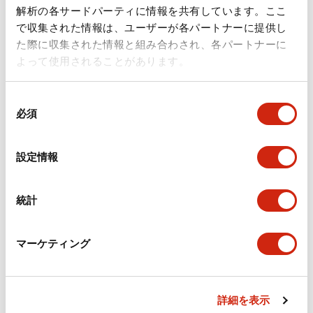
ドキュメントとファイル
解析の各サードパーティに情報を共有しています。ここ
で収集された情報は、ユーザーが各パートナーに提供し
た際に収集された情報と組み合わされ、各パートナーに
カタログ
規格・認証
技術文書
その他
よって使用されることがあります。
同
A6シリーズ φ16小形コントロールユニット（日本語）
必須
意
2026/06/02
.PDF
1.60MB
の
選
設定情報
択
フラッシュベゼル［アクセサリ］ LB/A6・LW シリーズ
統計
用（日本語）
2025/03/28
.PDF
617.63KB
マーケティング
詳細を表示
フラッシュベゼル（アクセサリ2）LB／A6／LWシリー