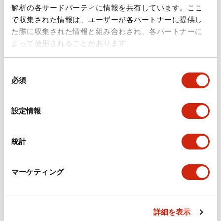
ドキュメントとファイル
解析の各サードパーティに情報を共有しています。ここ
で収集された情報は、ユーザーが各パートナーに提供し
た際に収集された情報と組み合わされ、各パートナーに
カタログ
規格・認証
技術文書
その他
よって使用されることがあります。
同
A6シリーズ φ16小形コントロールユニット（日本語）
必須
意
2026/06/02
.PDF
1.60MB
の
選
設定情報
択
フラッシュベゼル［アクセサリ］ LB/A6・LW シリーズ
統計
用（日本語）
2025/03/28
.PDF
617.63KB
マーケティング
詳細を表示
フラッシュベゼル（アクセサリ2）LB／A6／LWシリー