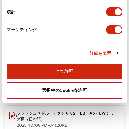
カタログ
CAD
規格・認証
技術文書
その他
統計
マーケティング
A6シリーズ φ16小形コントロールユニット（日本語）
2026/06/02
.PDF
1.60MB
詳細を表示
フラッシュベゼル［アクセサリ］ LB/A6・LW シリーズ
全て許可
用（日本語）
2025/03/28
.PDF
617.63KB
選択中のCookieを許可
フラッシュベゼル（アクセサリ2）LB／A6／LWシリー
ズ用（日本語）
2025/10/08
.PDF
741.20KB