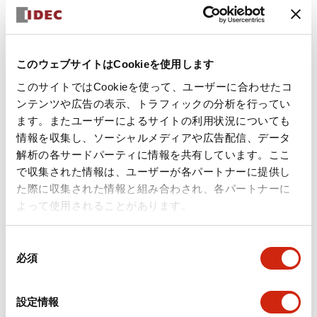
+
仕様
すべて展開
形状仕様
このウェブサイトはCookieを使用します
このサイトではCookieを使って、ユーザーに合わせたコ
環境仕様
ンテンツや広告の表示、トラフィックの分析を行ってい
ます。またユーザーによるサイトの利用状況についても
機能仕様
情報を収集し、ソーシャルメディアや広告配信、データ
解析の各サードパーティに情報を共有しています。ここ
機械的仕様
で収集された情報は、ユーザーが各パートナーに提供し
た際に収集された情報と組み合わされ、各パートナーに
取付設置仕様
よって使用されることがあります。
同
必須
意
の
ドキュメントとファイル
選
設定情報
択