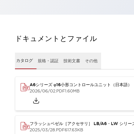
一覧を表示する
工作機械
タッチパネルを市販タブレットに置き換えてコストダウン
小型の5,000Ｎの堅牢性に優れた安全スイッチで耐久性アップ
装置のコンパクト化につながる回路設計
ドキュメントとファイル
工作機械のコスト削減のコツ
工作機械に小型化の可能性を見出す
デザイン視点で工作機械の付加価値をアップ
カタログ
規格・認証
技術文書
その他
このLED照明が工作機械のワークに向く理由
機器の故障につながる「瞬停」を防ぐ
フラット照明で綺麗な加工面を確認
イネーブル装置で安全性を強化
一覧を表示する
A6シリーズ φ16小形コントロールユニット（日本語）
2026/06/02
.PDF
1.60MB
ロボット
ティーチングペンダントを市販タブレットに置き換えるには
人とロボットの協働作業を一層安全で効率的に
協働ロボットのポテンシャルを発揮する安全対策
一覧を表示する
フラッシュベゼル［アクセサリ］ LB/A6・LW シリ
半導体
2025/03/28
.PDF
617.63KB