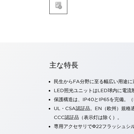
一覧を表示する
モビリティソリューション
セーフティホイールドライブ（SWD）
アシストホイールドライブ（AWD）
一覧を表示する
業界別
AGV/AMR
タブレットに安全機能を追加
安全対策の死角をなくし人身事故を防ぐ
主な特長
人とAGVとの突発的な接触への対策
無人搬送車の低床化と安全性を両立
民生からFA分野に至る幅広い用途に
この表示器がAGVに向く理由
移動式ロボットの安全対策
一覧を表示する
LED照光ユニットはLED球内に電
自動車
保護構造は、IP40とIP65を完備。（I
ロボットに潜むリスクを徹底検証
安全柵内の人的被害を削減
UL・CSA認証品。EN（欧州）規格
大型表示灯の統一で工数削減
小型装置の安全対策
CCC認証品（表示灯は除く）。
水素ステーションに信頼のおける防爆対策を
E-モビリティの時代にむけて
専用アクセサリでΦ22フラッシュシ
リチウムイオン電池製造における金属（主に銅）混入対策