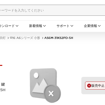
ウンロード
新着情報
サポート
企業情報
表示灯
Φ16 A6シリーズ 小形
AS6M-31KS2PD-5H
-
 鍵
販売中
-5H