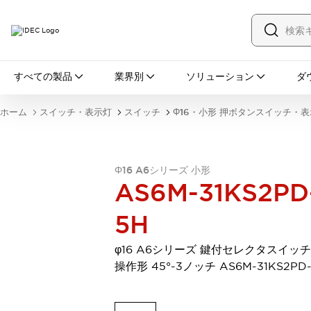
すべての製品
すべての製品
業界別
ソリューション
ダ
スイッチ・表示灯
スイッチ
表示灯・ブザー
ホーム
スイッチ・表示灯
スイッチ
Φ16・小形 押ボタンスイッチ・
一覧を表示する
安全・防爆機器
安全機器
防爆機器
一覧を表示する
インダストリアルコンポーネンツ
Φ16 A6シリーズ 小形
AS6M-31KS2PD
リレー・タイマ
端子台
電源機器
サーキットプロテクタ
LED照明
5H
一覧を表示する
オートメーション
φ16 A6シリーズ 鍵付セレクタスイッチ
PLC
プログラマブル表示器
操作形 45°-3ノッチ AS6M-31KS2PD
産業用イーサネット
一覧を表示する
センシング
センサ
自動認識
イオナイザ