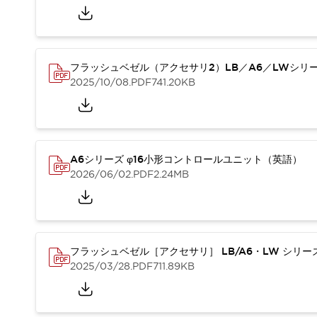
本質的な対策で爆発事故のリスクを抑える
半導体製造装置の設計自由度を高める方法
ダウンタイムを長引かせるスイッチ交換を瞬時に
安全規格への対応
フラッシュベゼル（アクセサリ2）LB／A6／LWシリ
危険性の低い機械にカテゴリ2安全リレーモジュールの選択を
2025/10/08
.PDF
741.20KB
光電センサでは実現できなかった工数を削減する手段とは？
一覧を表示する
業界別
一覧を表示する
ソリューション
安全、そしてその先へ
A6シリーズ φ16小形コントロールユニット（英語）
IDECの安全コンセプト
2026/06/02
.PDF
2.24MB
IDECの協調安全/Safety2.0
安全に関する法令・規格
基礎からわかる安全機器講座
安全セミナー/安全コンサルティング
フラッシュベゼル［アクセサリ］ LB/A6・LW シリ
SISTEMAとは
一覧を表示する
2025/03/28
.PDF
711.89KB
IIoT対応デバイス
RFID認証
制御パネルレス
AGV/AMRの開発&導入促進