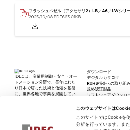
重量物搬送アシスト
COLLABORATIVE ROBOTS
フラッシュベゼル（アクセサリ2）LB／A6／LWシリ
SWD搭載 AMR開発キット
2025/10/08
.PDF
663.01KB
防爆ソリューション
「防爆受注製品」のご提案
防爆技術への取り組み
防爆関連の法律・政令・省令
防爆安全セミナー
アプリケーション・事例
防爆技術
一覧を表示する
ダウンロード
プリント基板製品ソリューション
IDECは、産業用制御・安全・オー
デジタルカタログ
商品箱詰め装置
トメーション分野で、長年にわた
RoHS指令への取り組
人と機械の接点を清潔に
り日本で培った技術と信頼を基盤
規格認証製品
一覧を表示する
に、世界各地で事業を展開してい
ソフトウェアダウンロ
ます。
ダウンロード
脆弱性レポート
革新的な製品とソリューションを
デジタルカタログ
RoHS指令への取り組み
このウェブサイトはCook
通じて、製造現場の生産性と安全
規格認証製品
性の向上に貢献し、人と社会の豊
このサイトではCooki
ソフトウェアダウンロード
かな未来を支えます。
分析を行っています。ま
Automation Organizer