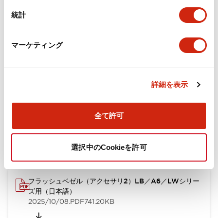
カタログ
CAD
規格・認証
技術文書
その他
統計
A6シリーズ φ16小形コントロールユニット（日本語）
マーケティング
2026/06/02
.PDF
1.60MB
詳細を表示
フラッシュベゼル［アクセサリ］ LB/A6・LW シリーズ
全て許可
用（日本語）
2025/03/28
.PDF
617.63KB
選択中のCookieを許可
フラッシュベゼル（アクセサリ2）LB／A6／LWシリー
ズ用（日本語）
2025/10/08
.PDF
741.20KB