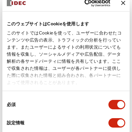
+
仕様
すべて展開
形状仕様
このウェブサイトはCookieを使用します
環境仕様
このサイトではCookieを使って、ユーザーに合わせたコ
ンテンツや広告の表示、トラフィックの分析を行ってい
ます。またユーザーによるサイトの利用状況についても
機能仕様
情報を収集し、ソーシャルメディアや広告配信、データ
解析の各サードパーティに情報を共有しています。ここ
機械的仕様
で収集された情報は、ユーザーが各パートナーに提供し
た際に収集された情報と組み合わされ、各パートナーに
取付設置仕様
よって使用されることがあります。
同
必須
意
の
ドキュメントとファイル
選
設定情報
択