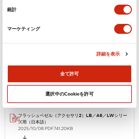
カタログ
CAD
規格・認証
技術文書
その他
統計
A6シリーズ φ16小形コントロールユニット（日本語）
マーケティング
2026/06/02
.PDF
1.60MB
詳細を表示
フラッシュベゼル［アクセサリ］ LB/A6・LW シリーズ
全て許可
用（日本語）
2025/03/28
.PDF
617.63KB
選択中のCookieを許可
フラッシュベゼル（アクセサリ2）LB／A6／LWシリー
ズ用（日本語）
2025/10/08
.PDF
741.20KB