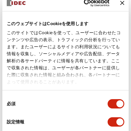
+
仕様
すべて展開
形状仕様
このウェブサイトはCookieを使用します
環境仕様
このサイトではCookieを使って、ユーザーに合わせたコ
ンテンツや広告の表示、トラフィックの分析を行ってい
ます。またユーザーによるサイトの利用状況についても
機能仕様
情報を収集し、ソーシャルメディアや広告配信、データ
解析の各サードパーティに情報を共有しています。ここ
機械的仕様
で収集された情報は、ユーザーが各パートナーに提供し
た際に収集された情報と組み合わされ、各パートナーに
取付設置仕様
よって使用されることがあります。
同
必須
意
の
ドキュメントとファイル
選
設定情報
択