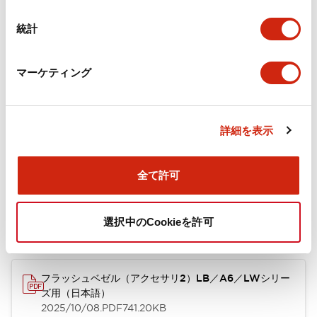
カタログ
CAD
規格・認証
技術文書
その他
統計
マーケティング
A6シリーズ φ16小形コントロールユニット（日本語）
2026/06/02
.PDF
1.60MB
詳細を表示
フラッシュベゼル［アクセサリ］ LB/A6・LW シリーズ
全て許可
用（日本語）
2025/03/28
.PDF
617.63KB
選択中のCookieを許可
フラッシュベゼル（アクセサリ2）LB／A6／LWシリー
ズ用（日本語）
2025/10/08
.PDF
741.20KB