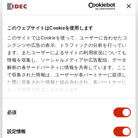
+
仕様
すべて展開
形状仕様
このウェブサイトはCookieを使用します
このサイトではCookieを使って、ユーザーに合わせたコ
環境仕様
ンテンツや広告の表示、トラフィックの分析を行ってい
ます。またユーザーによるサイトの利用状況についても
機能仕様
情報を収集し、ソーシャルメディアや広告配信、データ
解析の各サードパーティに情報を共有しています。ここ
機械的仕様
で収集された情報は、ユーザーが各パートナーに提供し
た際に収集された情報と組み合わされ、各パートナーに
取付設置仕様
よって使用されることがあります。
同
必須
意
の
ドキュメントとファイル
選
設定情報
択