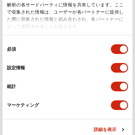
ドキュメントとファイル
解析の各サードパーティに情報を共有しています。ここ
で収集された情報は、ユーザーが各パートナーに提供し
た際に収集された情報と組み合わされ、各パートナーに
カタログ
規格・認証
技術文書
その他
よって使用されることがあります。
同
A6シリーズ φ16小形コントロールユニット（日本語）
必須
意
2026/06/02
.PDF
1.60MB
の
選
設定情報
択
フラッシュベゼル［アクセサリ］ LB/A6・LW シリーズ
統計
用（日本語）
2025/03/28
.PDF
617.63KB
マーケティング
詳細を表示
フラッシュベゼル（アクセサリ2）LB／A6／LWシリー