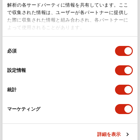
ドキュメントとファイル
解析の各サードパーティに情報を共有しています。ここ
で収集された情報は、ユーザーが各パートナーに提供し
た際に収集された情報と組み合わされ、各パートナーに
カタログ
規格・認証
技術文書
その他
よって使用されることがあります。
同
A6シリーズ φ16小形コントロールユニット（日本語）
必須
意
2026/06/02
.PDF
1.60MB
の
選
設定情報
択
フラッシュベゼル［アクセサリ］ LB/A6・LW シリーズ
統計
用（日本語）
2025/03/28
.PDF
617.63KB
マーケティング
詳細を表示
フラッシュベゼル（アクセサリ2）LB／A6／LWシリー