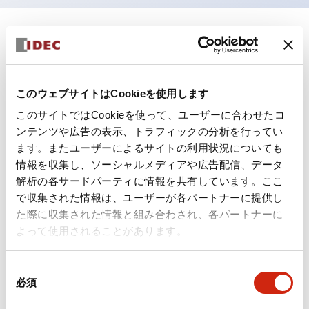
ドキュメントとファイル
このウェブサイトはCookieを使用します
カタログ
規格・認証
技術文書
その他
このサイトではCookieを使って、ユーザーに合わせたコ
ンテンツや広告の表示、トラフィックの分析を行ってい
ます。またユーザーによるサイトの利用状況についても
A6シリーズ φ16小形コントロールユニット（日本語）
情報を収集し、ソーシャルメディアや広告配信、データ
2026/06/02
.PDF
1.60MB
解析の各サードパーティに情報を共有しています。ここ
で収集された情報は、ユーザーが各パートナーに提供し
た際に収集された情報と組み合わされ、各パートナーに
よって使用されることがあります。
フラッシュベゼル［アクセサリ］ LB/A6・LW シリーズ
用（日本語）
同
2025/03/28
.PDF
617.63KB
必須
意
の