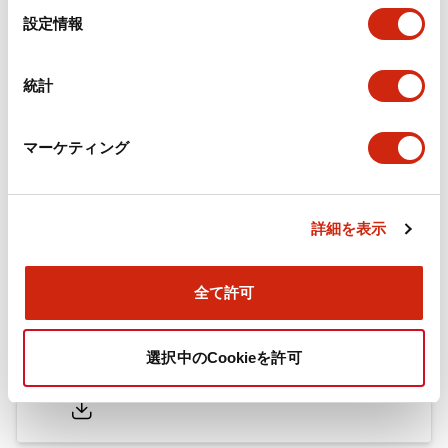
選
設定情報
択
フラッシュベゼル（アクセサリ2）LB／A6／LWシリー
ズ用（日本語）
統計
2025/10/08
.PDF
741.20KB
マーケティング
A6シリーズ φ16小形コントロールユニット（英語）
2026/06/02
.PDF
2.24MB
詳細を表示
全て許可
フラッシュベゼル［アクセサリ］ LB/A6・LW シリー
ズ用（英語）
選択中のCookieを許可
2025/03/28
.PDF
711.89KB