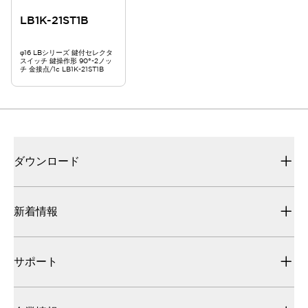
LB1K-21ST1B
φ16 LBシリーズ 鍵付セレクタ
スイッチ 鍵操作形 90°-2ノッ
チ 金接点/1c LB1K-21ST1B
ダウンロード
新着情報
サポート