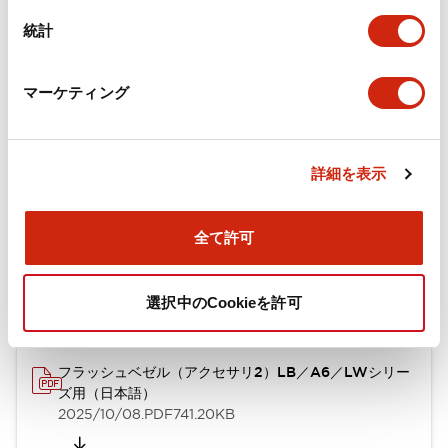
カタログ
CAD
規格・認証
技術文書
その他
統計
A6シリーズ φ16小形コントロールユニット（日本語）
マーケティング
2026/06/02
.PDF
1.60MB
詳細を表示
フラッシュベゼル［アクセサリ］ LB/A6・LW シリーズ
全て許可
用（日本語）
2025/03/28
.PDF
617.63KB
選択中のCookieを許可
フラッシュベゼル（アクセサリ2）LB／A6／LWシリー
ズ用（日本語）
2025/10/08
.PDF
741.20KB