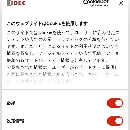
+
仕様
すべて展開
形状仕様
このウェブサイトはCookieを使用します
環境仕様
このサイトではCookieを使って、ユーザーに合わせたコ
ンテンツや広告の表示、トラフィックの分析を行ってい
ます。またユーザーによるサイトの利用状況についても
機能仕様
情報を収集し、ソーシャルメディアや広告配信、データ
解析の各サードパーティに情報を共有しています。ここ
機械的仕様
で収集された情報は、ユーザーが各パートナーに提供し
た際に収集された情報と組み合わされ、各パートナーに
取付設置仕様
よって使用されることがあります。
同
必須
意
の
ドキュメントとファイル
選
設定情報
択