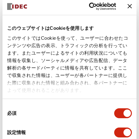
+
仕様
すべて展開
形状仕様
このウェブサイトはCookieを使用します
このサイトではCookieを使って、ユーザーに合わせたコ
環境仕様
ンテンツや広告の表示、トラフィックの分析を行ってい
ます。またユーザーによるサイトの利用状況についても
機能仕様
情報を収集し、ソーシャルメディアや広告配信、データ
解析の各サードパーティに情報を共有しています。ここ
機械的仕様
で収集された情報は、ユーザーが各パートナーに提供し
た際に収集された情報と組み合わされ、各パートナーに
取付設置仕様
よって使用されることがあります。
同
必須
意
の
ドキュメントとファイル
選
設定情報
択