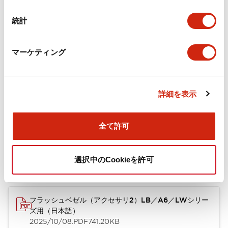
カタログ
CAD
規格・認証
技術文書
その他
統計
マーケティング
A6シリーズ φ16小形コントロールユニット（日本語）
2026/06/02
.PDF
1.60MB
詳細を表示
フラッシュベゼル［アクセサリ］ LB/A6・LW シリーズ
全て許可
用（日本語）
2025/03/28
.PDF
617.63KB
選択中のCookieを許可
フラッシュベゼル（アクセサリ2）LB／A6／LWシリー
ズ用（日本語）
2025/10/08
.PDF
741.20KB