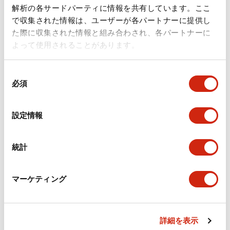
ドキュメントとファイル
解析の各サードパーティに情報を共有しています。ここ
で収集された情報は、ユーザーが各パートナーに提供し
た際に収集された情報と組み合わされ、各パートナーに
カタログ
規格・認証
技術文書
その他
よって使用されることがあります。
同
A6シリーズ φ16小形コントロールユニット（日本語）
必須
意
2026/06/02
.PDF
1.60MB
の
選
設定情報
択
フラッシュベゼル［アクセサリ］ LB/A6・LW シリーズ
統計
用（日本語）
2025/03/28
.PDF
617.63KB
マーケティング
詳細を表示
フラッシュベゼル（アクセサリ2）LB／A6／LWシリー