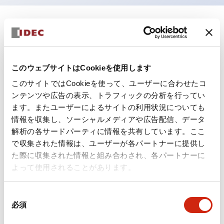
ドキュメントとファイル
このウェブサイトはCookieを使用します
カタログ
規格・認証
技術文書
その他
このサイトではCookieを使って、ユーザーに合わせたコ
ンテンツや広告の表示、トラフィックの分析を行ってい
ます。またユーザーによるサイトの利用状況についても
A6シリーズ φ16小形コントロールユニット（日本語）
情報を収集し、ソーシャルメディアや広告配信、データ
2026/06/02
.PDF
1.60MB
解析の各サードパーティに情報を共有しています。ここ
で収集された情報は、ユーザーが各パートナーに提供し
た際に収集された情報と組み合わされ、各パートナーに
よって使用されることがあります。
フラッシュベゼル［アクセサリ］ LB/A6・LW シリーズ
用（日本語）
同
2025/03/28
.PDF
617.63KB
必須
意
の