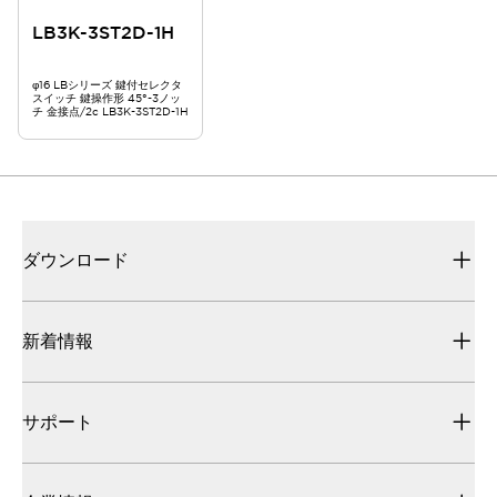
LB3K-3ST2D-1H
φ16 LBシリーズ 鍵付セレクタ
スイッチ 鍵操作形 45°-3ノッ
チ 金接点/2c LB3K-3ST2D-1H
ダウンロード
新着情報
サポート