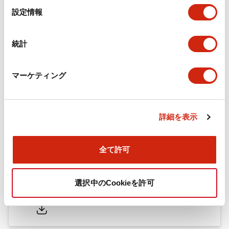
選
設定情報
択
フラッシュベゼル（アクセサリ2）LB／A6／LWシリー
ズ用（日本語）
統計
2025/10/08
.PDF
741.20KB
マーケティング
A6シリーズ φ16小形コントロールユニット（英語）
2026/06/02
.PDF
2.24MB
詳細を表示
全て許可
フラッシュベゼル［アクセサリ］ LB/A6・LW シリー
ズ用（英語）
選択中のCookieを許可
2025/03/28
.PDF
711.89KB