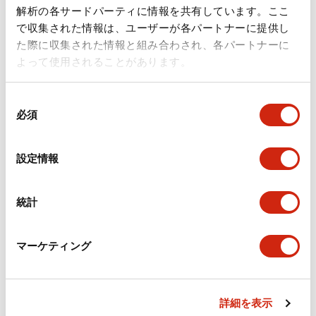
ドキュメントとファイル
解析の各サードパーティに情報を共有しています。ここ
で収集された情報は、ユーザーが各パートナーに提供し
た際に収集された情報と組み合わされ、各パートナーに
カタログ
規格・認証
技術文書
その他
よって使用されることがあります。
同
A6シリーズ φ16小形コントロールユニット（日本語）
必須
意
2026/06/02
.PDF
1.60MB
の
選
設定情報
択
フラッシュベゼル［アクセサリ］ LB/A6・LW シリーズ
統計
用（日本語）
2025/03/28
.PDF
617.63KB
マーケティング
詳細を表示
フラッシュベゼル（アクセサリ2）LB／A6／LWシリー