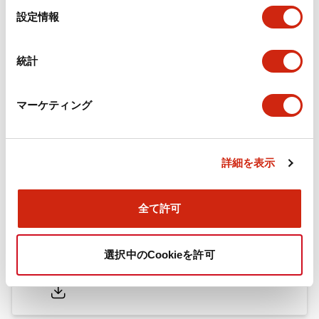
選
設定情報
択
フラッシュベゼル（アクセサリ2）LB／A6／LWシリー
ズ用（日本語）
統計
2025/10/08
.PDF
741.20KB
マーケティング
A6シリーズ φ16小形コントロールユニット（英語）
2026/06/02
.PDF
2.24MB
詳細を表示
全て許可
フラッシュベゼル［アクセサリ］ LB/A6・LW シリー
ズ用（英語）
選択中のCookieを許可
2025/03/28
.PDF
711.89KB