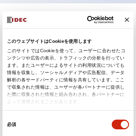
ドキュメントとファイル
このウェブサイトはCookieを使用します
カタログ
規格・認証
技術文書
その他
このサイトではCookieを使って、ユーザーに合わせたコ
ンテンツや広告の表示、トラフィックの分析を行ってい
ます。またユーザーによるサイトの利用状況についても
A6シリーズ φ16小形コントロールユニット（日本語）
情報を収集し、ソーシャルメディアや広告配信、データ
2026/06/02
.PDF
1.60MB
解析の各サードパーティに情報を共有しています。ここ
で収集された情報は、ユーザーが各パートナーに提供し
た際に収集された情報と組み合わされ、各パートナーに
よって使用されることがあります。
フラッシュベゼル［アクセサリ］ LB/A6・LW シリーズ
用（日本語）
同
2025/03/28
.PDF
617.63KB
必須
意
の