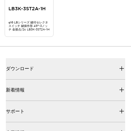
LB3K-3ST2A-1H
φ16 LBシリーズ 鍵付セレクタ
スイッチ 鍵操作形 45°-3ノッ
チ 金接点/2c LB3K-3ST2A-1H
ダウンロード
新着情報
サポート