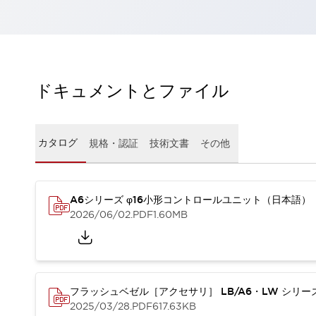
一覧を表示する
工作機械
タッチパネルを市販タブレットに置き換えてコストダウン
小型の5,000Ｎの堅牢性に優れた安全スイッチで耐久性アップ
装置のコンパクト化につながる回路設計
ドキュメントとファイル
工作機械のコスト削減のコツ
工作機械に小型化の可能性を見出す
デザイン視点で工作機械の付加価値をアップ
カタログ
規格・認証
技術文書
その他
このLED照明が工作機械のワークに向く理由
機器の故障につながる「瞬停」を防ぐ
フラット照明で綺麗な加工面を確認
イネーブル装置で安全性を強化
一覧を表示する
A6シリーズ φ16小形コントロールユニット（日本語）
2026/06/02
.PDF
1.60MB
ロボット
ティーチングペンダントを市販タブレットに置き換えるには
人とロボットの協働作業を一層安全で効率的に
協働ロボットのポテンシャルを発揮する安全対策
一覧を表示する
フラッシュベゼル［アクセサリ］ LB/A6・LW シリ
半導体
2025/03/28
.PDF
617.63KB