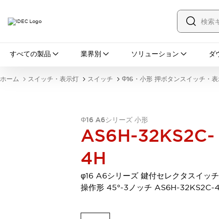
すべての製品
すべての製品
業界別
ソリューション
ダ
スイッチ・表示灯
スイッチ
表示灯・ブザー
ホーム
スイッチ・表示灯
スイッチ
Φ16・小形 押ボタンスイッチ・
一覧を表示する
安全・防爆機器
安全機器
防爆機器
一覧を表示する
インダストリアルコンポーネンツ
Φ16 A6シリーズ 小形
AS6H-32KS2C-
リレー・タイマ
端子台
電源機器
サーキットプロテクタ
LED照明
4H
一覧を表示する
オートメーション
φ16 A6シリーズ 鍵付セレクタスイッチ
PLC
プログラマブル表示器
操作形 45°-3ノッチ AS6H-32KS2C-
産業用イーサネット
一覧を表示する
センシング
センサ
自動認識
イオナイザ