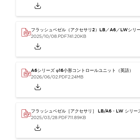
本質的な対策で爆発事故のリスクを抑える
半導体製造装置の設計自由度を高める方法
ダウンタイムを長引かせるスイッチ交換を瞬時に
安全規格への対応
フラッシュベゼル（アクセサリ2）LB／A6／LWシリ
危険性の低い機械にカテゴリ2安全リレーモジュールの選択を
2025/10/08
.PDF
741.20KB
光電センサでは実現できなかった工数を削減する手段とは？
一覧を表示する
業界別
一覧を表示する
ソリューション
安全、そしてその先へ
A6シリーズ φ16小形コントロールユニット（英語）
IDECの安全コンセプト
2026/06/02
.PDF
2.24MB
IDECの協調安全/Safety2.0
安全に関する法令・規格
基礎からわかる安全機器講座
安全セミナー/安全コンサルティング
フラッシュベゼル［アクセサリ］ LB/A6・LW シリ
SISTEMAとは
一覧を表示する
2025/03/28
.PDF
711.89KB
IIoT対応デバイス
RFID認証
制御パネルレス
AGV/AMRの開発&導入促進