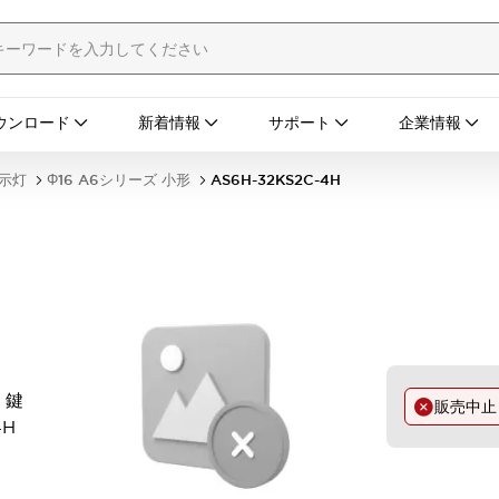
ウンロード
新着情報
サポート
企業情報
表示灯
Φ16 A6シリーズ 小形
AS6H-32KS2C-4H
 鍵
販売中
4H