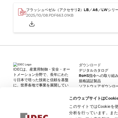
重量物搬送アシスト
COLLABORATIVE ROBOTS
フラッシュベゼル（アクセサリ2）LB／A6／LWシリ
SWD搭載 AMR開発キット
2025/10/08
.PDF
663.01KB
防爆ソリューション
「防爆受注製品」のご提案
防爆技術への取り組み
防爆関連の法律・政令・省令
防爆安全セミナー
アプリケーション・事例
防爆技術
一覧を表示する
ダウンロード
プリント基板製品ソリューション
IDECは、産業用制御・安全・オー
デジタルカタログ
商品箱詰め装置
トメーション分野で、長年にわた
RoHS指令への取り組
人と機械の接点を清潔に
り日本で培った技術と信頼を基盤
規格認証製品
一覧を表示する
に、世界各地で事業を展開してい
ソフトウェアダウンロ
ます。
ダウンロード
脆弱性レポート
革新的な製品とソリューションを
デジタルカタログ
RoHS指令への取り組み
このウェブサイトはCook
通じて、製造現場の生産性と安全
規格認証製品
性の向上に貢献し、人と社会の豊
このサイトではCooki
ソフトウェアダウンロード
かな未来を支えます。
分析を行っています。ま
Automation Organizer