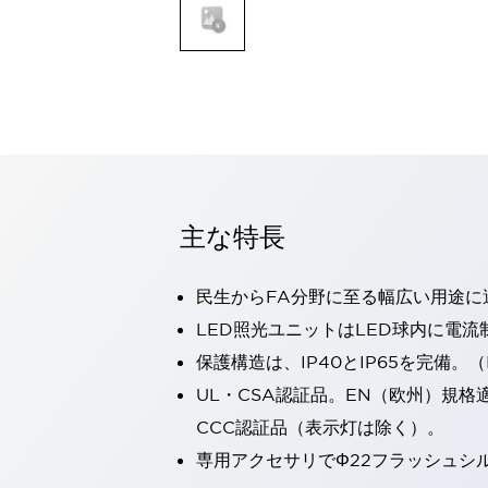
一覧を表示する
モビリティソリューション
セーフティホイールドライブ（SWD）
アシストホイールドライブ（AWD）
一覧を表示する
業界別
AGV/AMR
タブレットに安全機能を追加
安全対策の死角をなくし人身事故を防ぐ
主な特長
人とAGVとの突発的な接触への対策
無人搬送車の低床化と安全性を両立
民生からFA分野に至る幅広い用途に
この表示器がAGVに向く理由
移動式ロボットの安全対策
一覧を表示する
LED照光ユニットはLED球内に電
自動車
保護構造は、IP40とIP65を完備。（I
ロボットに潜むリスクを徹底検証
安全柵内の人的被害を削減
UL・CSA認証品。EN（欧州）規格
大型表示灯の統一で工数削減
小型装置の安全対策
CCC認証品（表示灯は除く）。
水素ステーションに信頼のおける防爆対策を
E-モビリティの時代にむけて
専用アクセサリでΦ22フラッシュシ
リチウムイオン電池製造における金属（主に銅）混入対策