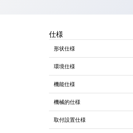
一覧を表示する
工作機械
タッチパネルを市販タブレットに置き換えてコストダウン
小型の5,000Ｎの堅牢性に優れた安全スイッチで耐久性アップ
仕様
装置のコンパクト化につながる回路設計
工作機械のコスト削減のコツ
形状仕様
工作機械に小型化の可能性を見出す
デザイン視点で工作機械の付加価値をアップ
このLED照明が工作機械のワークに向く理由
環境仕様
機器の故障につながる「瞬停」を防ぐ
フラット照明で綺麗な加工面を確認
機能仕様
イネーブル装置で安全性を強化
一覧を表示する
ロボット
ティーチングペンダントを市販タブレットに置き換えるには
機械的仕様
人とロボットの協働作業を一層安全で効率的に
協働ロボットのポテンシャルを発揮する安全対策
取付設置仕様
一覧を表示する
半導体