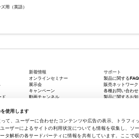
ーズ用（英語）
新着情報
サポート
オンラインセミナー
製品に関するFA
み
展示会
販売ネットワーク
キャンペーン
各種お問い合わせ
ード
動画チャンネル
製品に関するお知
技術コラム
販売中止品/推奨
IDEC ニュースレター
輸出該非判定
ieを使用します
機種選定システム
eを使って、ユーザーに合わせたコンテンツや広告の表示、トラフィ
たユーザーによるサイトの利用状況についても情報を収集し、ソ
データ解析の各サードパーティに情報を共有しています。ここで