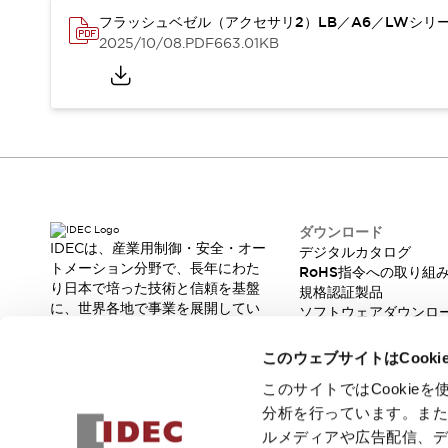
スマートリレー専用プログラミングソフトウェア
フラッシュベゼル（アクセサリ2）LB／A6／LWシリ
オートメーション製品プログラミングソフトウェア
2025/10/08
.PDF
663.01KB
安全製品
センシング製品
モーターライズドシステム
一覧を表示する
脆弱性レポート
一覧を表示する
新着情報
オンラインセミナー
安全・防爆セミナー
e-ラーニング
ダウンロード
プログラミングセミナー
IDECは、産業用制御・安全・オー
デジタルカタログ
お困りごと解決セミナー
トメーション分野で、長年にわた
RoHS指令への取り組
共催オンラインセミナー
り日本で培った技術と信頼を基盤
規格認証製品
一覧を表示する
に、世界各地で事業を展開してい
ソフトウェアダウンロ
ます。
展示会
キャンペーン
脆弱性レポート
革新的な製品とソリューションを
動画チャンネル
このウェブサイトはCook
通じて、製造現場の生産性と安全
技術コラム
性の向上に貢献し、人と社会の豊
このサイトではCooki
IDEC ニュースレター
かな未来を支えます。
分析を行っています。ま
サポート
ルメディアや広告配信、