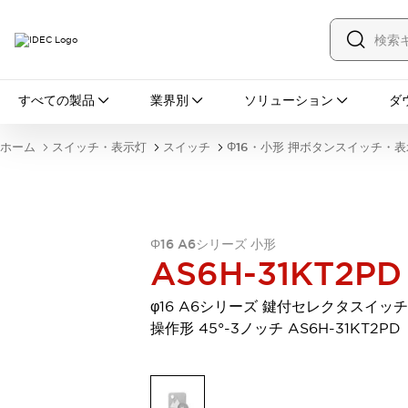
すべての製品
すべての製品
業界別
ソリューション
ダ
スイッチ・表示灯
スイッチ
表示灯・ブザー
ホーム
スイッチ・表示灯
スイッチ
Φ16・小形 押ボタンスイッチ・
一覧を表示する
安全・防爆機器
安全機器
防爆機器
一覧を表示する
インダストリアルコンポーネンツ
リレー・タイマ
端子台
電源機器
Φ16 A6シリーズ 小形
AS6H-31KT2PD
サーキットプロテクタ
LED照明
一覧を表示する
φ16 A6シリーズ 鍵付セレクタスイッチ
オートメーション
操作形 45°-3ノッチ AS6H-31KT2PD
PLC
プログラマブル表示器
産業用イーサネット
一覧を表示する
センシング
センサ
自動認識
イオナイザ