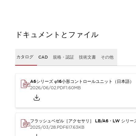
本質的な対策で爆発事故のリスクを抑える
半導体製造装置の設計自由度を高める方法
ダウンタイムを長引かせるスイッチ交換を瞬時に
安全規格への対応
危険性の低い機械にカテゴリ2安全リレーモジュールの選択を
ドキュメントとファイル
光電センサでは実現できなかった工数を削減する手段とは？
一覧を表示する
業界別
一覧を表示する
カタログ
CAD
規格・認証
技術文書
その他
ソリューション
安全、そしてその先へ
IDECの安全コンセプト
IDECの協調安全/Safety2.0
A6シリーズ φ16小形コントロールユニット（日本語）
2026/06/02
.PDF
1.60MB
安全に関する法令・規格
基礎からわかる安全機器講座
安全セミナー/安全コンサルティング
SISTEMAとは
一覧を表示する
IIoT対応デバイス
RFID認証
フラッシュベゼル［アクセサリ］ LB/A6・LW シリ
制御パネルレス
2025/03/28
.PDF
617.63KB
AGV/AMRの開発&導入促進