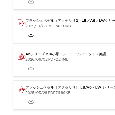
重量物搬送アシスト
COLLABORATIVE ROBOTS
SWD搭載 AMR開発キット
フラッシュベゼル（アクセサリ2）LB／A6／LWシリ
防爆ソリューション
2025/10/08
.PDF
741.20KB
「防爆受注製品」のご提案
防爆技術への取り組み
防爆関連の法律・政令・省令
防爆安全セミナー
アプリケーション・事例
防爆技術
A6シリーズ φ16小形コントロールユニット（英語）
一覧を表示する
2026/06/02
.PDF
2.24MB
プリント基板製品ソリューション
商品箱詰め装置
人と機械の接点を清潔に
一覧を表示する
フラッシュベゼル［アクセサリ］ LB/A6・LW シリ
ダウンロード
2025/03/28
.PDF
711.89KB
デジタルカタログ
RoHS指令への取り組み
規格認証製品
ソフトウェアダウンロード
Automation Organizer