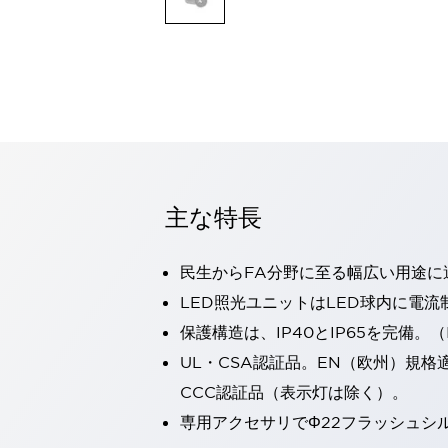
一覧を表示する
モビリティソリューション
セーフティホイールドライブ（SWD）
アシストホイールドライブ（AWD）
一覧を表示する
業界別
AGV/AMR
タブレットに安全機能を追加
安全対策の死角をなくし人身事故を防ぐ
主な特長
人とAGVとの突発的な接触への対策
無人搬送車の低床化と安全性を両立
民生からFA分野に至る幅広い用途に
この表示器がAGVに向く理由
移動式ロボットの安全対策
一覧を表示する
LED照光ユニットはLED球内に電
自動車
保護構造は、IP40とIP65を完備。（I
ロボットに潜むリスクを徹底検証
安全柵内の人的被害を削減
UL・CSA認証品。EN（欧州）規格
大型表示灯の統一で工数削減
小型装置の安全対策
CCC認証品（表示灯は除く）。
水素ステーションに信頼のおける防爆対策を
E-モビリティの時代にむけて
専用アクセサリでΦ22フラッシュシ
リチウムイオン電池製造における金属（主に銅）混入対策