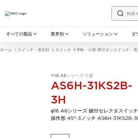
すべての製品
すべての製品
業界別
ソリューション
ダ
スイッチ・表示灯
スイッチ
表示灯・ブザー
ホーム
スイッチ・表示灯
スイッチ
Φ16・小形 押ボタンスイッチ・
一覧を表示する
安全・防爆機器
安全機器
防爆機器
一覧を表示する
インダストリアルコンポーネンツ
Φ16 A6シリーズ 小形
AS6H-31KS2B-
リレー・タイマ
端子台
電源機器
サーキットプロテクタ
LED照明
3H
一覧を表示する
オートメーション
φ16 A6シリーズ 鍵付セレクタスイッチ
PLC
プログラマブル表示器
操作形 45°-3ノッチ AS6H-31KS2B-3
産業用イーサネット
一覧を表示する
センシング
センサ
自動認識
イオナイザ