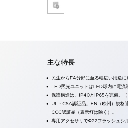
一覧を表示する
モビリティソリューション
セーフティホイールドライブ（SWD）
アシストホイールドライブ（AWD）
一覧を表示する
業界別
AGV/AMR
タブレットに安全機能を追加
安全対策の死角をなくし人身事故を防ぐ
主な特長
人とAGVとの突発的な接触への対策
無人搬送車の低床化と安全性を両立
民生からFA分野に至る幅広い用途に
この表示器がAGVに向く理由
移動式ロボットの安全対策
一覧を表示する
LED照光ユニットはLED球内に電
自動車
保護構造は、IP40とIP65を完備。（I
ロボットに潜むリスクを徹底検証
安全柵内の人的被害を削減
UL・CSA認証品。EN（欧州）規格
大型表示灯の統一で工数削減
小型装置の安全対策
CCC認証品（表示灯は除く）。
水素ステーションに信頼のおける防爆対策を
E-モビリティの時代にむけて
専用アクセサリでΦ22フラッシュシ
リチウムイオン電池製造における金属（主に銅）混入対策