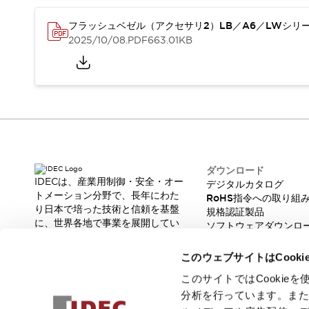
重量物搬送アシスト
COLLABORATIVE ROBOTS
フラッシュベゼル（アクセサリ2）LB／A6／LWシリ
SWD搭載 AMR開発キット
2025/10/08
.PDF
663.01KB
防爆ソリューション
「防爆受注製品」のご提案
防爆技術への取り組み
防爆関連の法律・政令・省令
防爆安全セミナー
アプリケーション・事例
防爆技術
一覧を表示する
ダウンロード
プリント基板製品ソリューション
IDECは、産業用制御・安全・オー
デジタルカタログ
商品箱詰め装置
トメーション分野で、長年にわた
RoHS指令への取り組
人と機械の接点を清潔に
り日本で培った技術と信頼を基盤
規格認証製品
一覧を表示する
に、世界各地で事業を展開してい
ソフトウェアダウンロ
ます。
ダウンロード
脆弱性レポート
革新的な製品とソリューションを
デジタルカタログ
RoHS指令への取り組み
このウェブサイトはCook
通じて、製造現場の生産性と安全
規格認証製品
性の向上に貢献し、人と社会の豊
このサイトではCooki
ソフトウェアダウンロード
かな未来を支えます。
分析を行っています。ま
Automation Organizer