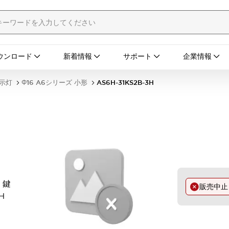
ウンロード
新着情報
サポート
企業情報
表示灯
Φ16 A6シリーズ 小形
AS6H-31KS2B-3H
 鍵
販売中
H