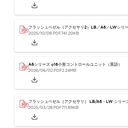
本質的な対策で爆発事故のリスクを抑える
半導体製造装置の設計自由度を高める方法
ダウンタイムを長引かせるスイッチ交換を瞬時に
安全規格への対応
フラッシュベゼル（アクセサリ2）LB／A6／LWシリ
危険性の低い機械にカテゴリ2安全リレーモジュールの選択を
2025/10/08
.PDF
741.20KB
光電センサでは実現できなかった工数を削減する手段とは？
一覧を表示する
業界別
一覧を表示する
ソリューション
安全、そしてその先へ
A6シリーズ φ16小形コントロールユニット（英語）
IDECの安全コンセプト
2026/06/02
.PDF
2.24MB
IDECの協調安全/Safety2.0
安全に関する法令・規格
基礎からわかる安全機器講座
安全セミナー/安全コンサルティング
フラッシュベゼル［アクセサリ］ LB/A6・LW シリ
SISTEMAとは
一覧を表示する
2025/03/28
.PDF
711.89KB
IIoT対応デバイス
RFID認証
制御パネルレス
AGV/AMRの開発&導入促進