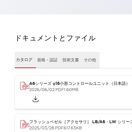
一覧を表示する
工作機械
タッチパネルを市販タブレットに置き換えてコストダウン
小型の5,000Ｎの堅牢性に優れた安全スイッチで耐久性アップ
装置のコンパクト化につながる回路設計
ドキュメントとファイル
工作機械のコスト削減のコツ
工作機械に小型化の可能性を見出す
デザイン視点で工作機械の付加価値をアップ
カタログ
規格・認証
技術文書
その他
このLED照明が工作機械のワークに向く理由
機器の故障につながる「瞬停」を防ぐ
フラット照明で綺麗な加工面を確認
イネーブル装置で安全性を強化
一覧を表示する
A6シリーズ φ16小形コントロールユニット（日本語）
2026/06/02
.PDF
1.60MB
ロボット
ティーチングペンダントを市販タブレットに置き換えるには
人とロボットの協働作業を一層安全で効率的に
協働ロボットのポテンシャルを発揮する安全対策
一覧を表示する
フラッシュベゼル［アクセサリ］ LB/A6・LW シリ
半導体
2025/03/28
.PDF
617.63KB