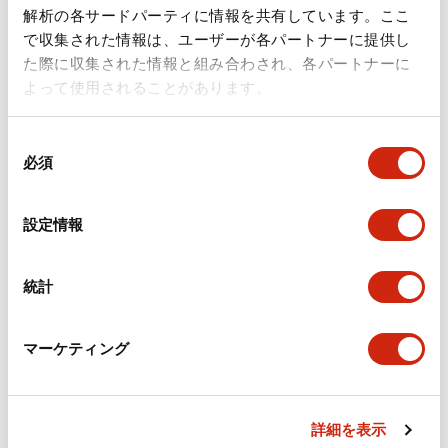
ドキュメントとファイル
解析の各サードパーティに情報を共有しています。ここ
で収集された情報は、ユーザーが各パートナーに提供し
た際に収集された情報と組み合わされ、各パートナーに
カタログ
規格・認証
技術文書
その他
よって使用されることがあります。
同
A6シリーズ φ16小形コントロールユニット（日本語）
必須
意
2026/06/02
.PDF
1.60MB
の
選
設定情報
択
フラッシュベゼル［アクセサリ］ LB/A6・LW シリーズ
統計
用（日本語）
2025/03/28
.PDF
617.63KB
マーケティング
詳細を表示
フラッシュベゼル（アクセサリ2）LB／A6／LWシリー