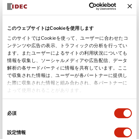
+
仕様
すべて展開
形状仕様
このウェブサイトはCookieを使用します
このサイトではCookieを使って、ユーザーに合わせたコ
環境仕様
ンテンツや広告の表示、トラフィックの分析を行ってい
ます。またユーザーによるサイトの利用状況についても
機能仕様
情報を収集し、ソーシャルメディアや広告配信、データ
解析の各サードパーティに情報を共有しています。ここ
機械的仕様
で収集された情報は、ユーザーが各パートナーに提供し
た際に収集された情報と組み合わされ、各パートナーに
取付設置仕様
よって使用されることがあります。
同
必須
意
の
ドキュメントとファイル
選
設定情報
択