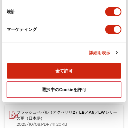
カタログ
CAD
規格・認証
技術文書
その他
統計
マーケティング
A6シリーズ φ16小形コントロールユニット（日本語）
2026/06/02
.PDF
1.60MB
詳細を表示
フラッシュベゼル［アクセサリ］ LB/A6・LW シリーズ
全て許可
用（日本語）
2025/03/28
.PDF
617.63KB
選択中のCookieを許可
フラッシュベゼル（アクセサリ2）LB／A6／LWシリー
ズ用（日本語）
2025/10/08
.PDF
741.20KB