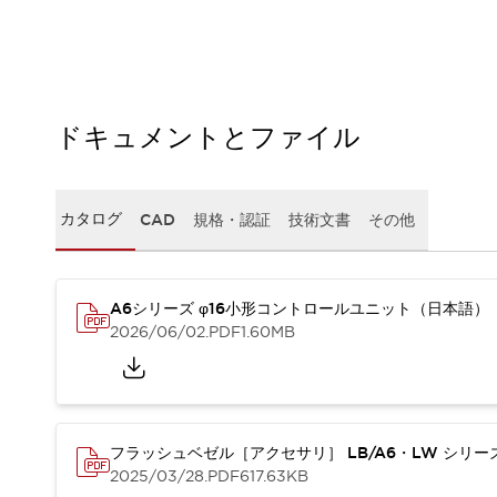
本質的な対策で爆発事故のリスクを抑える
半導体製造装置の設計自由度を高める方法
ダウンタイムを長引かせるスイッチ交換を瞬時に
安全規格への対応
危険性の低い機械にカテゴリ2安全リレーモジュールの選択を
ドキュメントとファイル
光電センサでは実現できなかった工数を削減する手段とは？
一覧を表示する
業界別
一覧を表示する
ソリューション
カタログ
CAD
規格・認証
技術文書
その他
安全、そしてその先へ
IDECの安全コンセプト
IDECの協調安全/Safety2.0
A6シリーズ φ16小形コントロールユニット（日本語）
安全に関する法令・規格
2026/06/02
.PDF
1.60MB
基礎からわかる安全機器講座
安全セミナー/安全コンサルティング
SISTEMAとは
一覧を表示する
IIoT対応デバイス
RFID認証
フラッシュベゼル［アクセサリ］ LB/A6・LW シリ
制御パネルレス
2025/03/28
.PDF
617.63KB
AGV/AMRの開発&導入促進