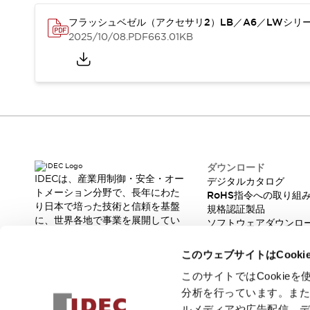
スマートリレー専用プログラミングソフトウェア
フラッシュベゼル（アクセサリ2）LB／A6／LWシリ
オートメーション製品プログラミングソフトウェア
2025/10/08
.PDF
663.01KB
安全製品
センシング製品
モーターライズドシステム
一覧を表示する
脆弱性レポート
一覧を表示する
新着情報
オンラインセミナー
安全・防爆セミナー
e-ラーニング
プログラミングセミナー
ダウンロード
お困りごと解決セミナー
IDECは、産業用制御・安全・オー
デジタルカタログ
トメーション分野で、長年にわた
共催オンラインセミナー
RoHS指令への取り組
り日本で培った技術と信頼を基盤
規格認証製品
一覧を表示する
に、世界各地で事業を展開してい
ソフトウェアダウンロ
展示会
キャンペーン
ます。
脆弱性レポート
動画チャンネル
革新的な製品とソリューションを
このウェブサイトはCook
技術コラム
通じて、製造現場の生産性と安全
性の向上に貢献し、人と社会の豊
このサイトではCooki
IDEC ニュースレター
かな未来を支えます。
分析を行っています。ま
サポート
ルメディアや広告配信、