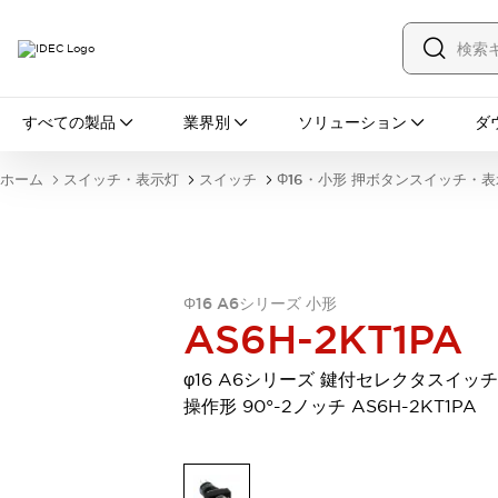
すべての製品
すべての製品
業界別
ソリューション
ダ
スイッチ・表示灯
スイッチ
表示灯・ブザー
ホーム
スイッチ・表示灯
スイッチ
Φ16・小形 押ボタンスイッチ・
一覧を表示する
安全・防爆機器
安全機器
防爆機器
一覧を表示する
インダストリアルコンポーネンツ
リレー・タイマ
端子台
電源機器
Φ16 A6シリーズ 小形
サーキットプロテクタ
LED照明
AS6H-2KT1PA
一覧を表示する
オートメーション
φ16 A6シリーズ 鍵付セレクタスイッチ
PLC
プログラマブル表示器
操作形 90°-2ノッチ AS6H-2KT1PA
産業用イーサネット
一覧を表示する
センシング
センサ
自動認識
イオナイザ