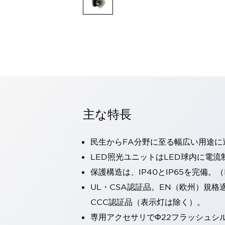
一覧を表示する
モビリティソリューション
セーフティホイールドライブ（SWD）
アシストホイールドライブ（AWD）
一覧を表示する
業界別
AGV/AMR
タブレットに安全機能を追加
安全対策の死角をなくし人身事故を防ぐ
主な特長
人とAGVとの突発的な接触への対策
無人搬送車の低床化と安全性を両立
この表示器がAGVに向く理由
移動式ロボットの安全対策
民生からFA分野に至る幅広い用途に
一覧を表示する
LED照光ユニットはLED球内に電
自動車
保護構造は、IP40とIP65を完備。（I
ロボットに潜むリスクを徹底検証
安全柵内の人的被害を削減
大型表示灯の統一で工数削減
小型装置の安全対策
UL・CSA認証品。EN（欧州）規格
水素ステーションに信頼のおける防爆対策を
CCC認証品（表示灯は除く）。
E-モビリティの時代にむけて
専用アクセサリでΦ22フラッシュシ
リチウムイオン電池製造における金属（主に銅）混入対策