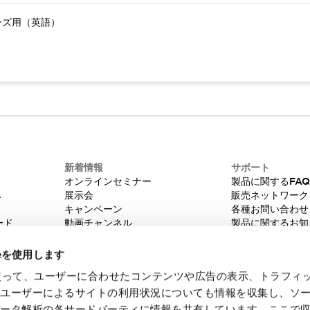
ーズ用（英語）
新着情報
サポート
オンラインセミナー
製品に関するFA
み
展示会
販売ネットワーク
キャンペーン
各種お問い合わせ
ード
動画チャンネル
製品に関するお知
技術コラム
販売中止品/推奨
IDEC ニュースレター
輸出該非判定
ieを使用します
機種選定システム
eを使って、ユーザーに合わせたコンテンツや広告の表示、トラフィ
たユーザーによるサイトの利用状況についても情報を収集し、ソ
データ解析の各サードパーティに情報を共有しています。ここで