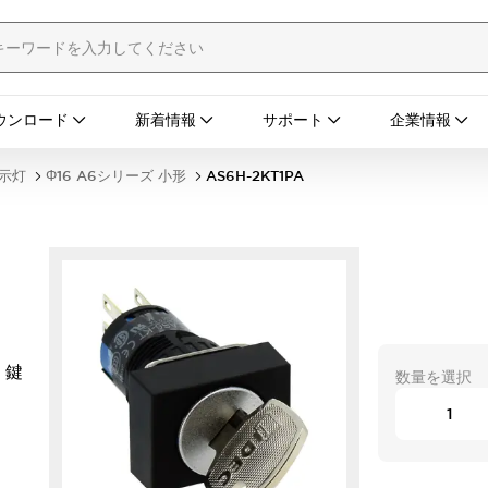
ウンロード
新着情報
サポート
企業情報
表示灯
Φ16 A6シリーズ 小形
AS6H-2KT1PA
 鍵
数量を選択