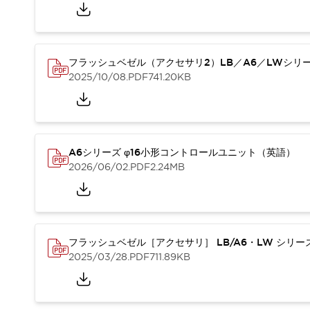
重量物搬送アシスト
COLLABORATIVE ROBOTS
SWD搭載 AMR開発キット
防爆ソリューション
フラッシュベゼル（アクセサリ2）LB／A6／LWシリ
「防爆受注製品」のご提案
2025/10/08
.PDF
741.20KB
防爆技術への取り組み
防爆関連の法律・政令・省令
防爆安全セミナー
アプリケーション・事例
防爆技術
A6シリーズ φ16小形コントロールユニット（英語）
一覧を表示する
2026/06/02
.PDF
2.24MB
プリント基板製品ソリューション
商品箱詰め装置
人と機械の接点を清潔に
一覧を表示する
ダウンロード
フラッシュベゼル［アクセサリ］ LB/A6・LW シリ
デジタルカタログ
RoHS指令への取り組み
2025/03/28
.PDF
711.89KB
規格認証製品
ソフトウェアダウンロード
Automation Organizer