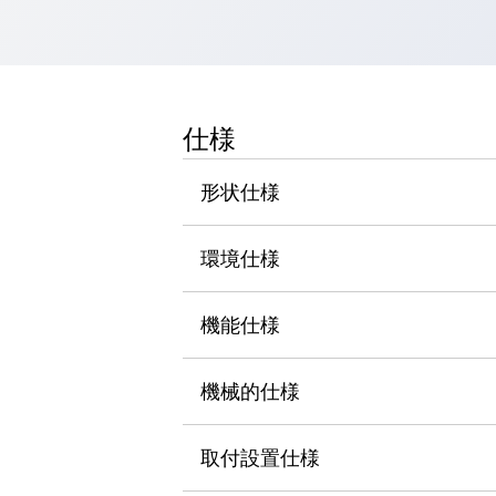
一覧を表示する
工作機械
タッチパネルを市販タブレットに置き換えてコストダウン
小型の5,000Ｎの堅牢性に優れた安全スイッチで耐久性アップ
装置のコンパクト化につながる回路設計
仕様
工作機械のコスト削減のコツ
工作機械に小型化の可能性を見出す
形状仕様
デザイン視点で工作機械の付加価値をアップ
このLED照明が工作機械のワークに向く理由
環境仕様
機器の故障につながる「瞬停」を防ぐ
フラット照明で綺麗な加工面を確認
イネーブル装置で安全性を強化
一覧を表示する
機能仕様
ロボット
ティーチングペンダントを市販タブレットに置き換えるには
機械的仕様
人とロボットの協働作業を一層安全で効率的に
協働ロボットのポテンシャルを発揮する安全対策
一覧を表示する
取付設置仕様
半導体