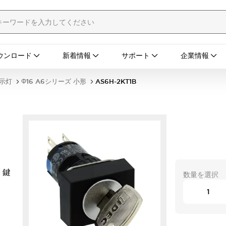
ウンロード
新着情報
サポート
企業情報
表示灯
Φ16 A6シリーズ 小形
AS6H-2KT1B
 鍵
数量を選択