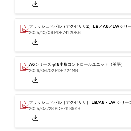
重量物搬送アシスト
COLLABORATIVE ROBOTS
SWD搭載 AMR開発キット
防爆ソリューション
フラッシュベゼル（アクセサリ2）LB／A6／LWシリ
「防爆受注製品」のご提案
2025/10/08
.PDF
741.20KB
防爆技術への取り組み
防爆関連の法律・政令・省令
防爆安全セミナー
アプリケーション・事例
防爆技術
A6シリーズ φ16小形コントロールユニット（英語）
一覧を表示する
2026/06/02
.PDF
2.24MB
プリント基板製品ソリューション
商品箱詰め装置
人と機械の接点を清潔に
一覧を表示する
ダウンロード
フラッシュベゼル［アクセサリ］ LB/A6・LW シリ
デジタルカタログ
RoHS指令への取り組み
2025/03/28
.PDF
711.89KB
規格認証製品
ソフトウェアダウンロード
Automation Organizer