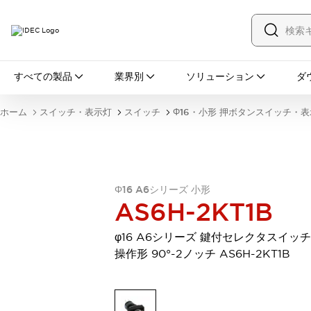
すべての製品
すべての製品
業界別
ソリューション
ダ
スイッチ・表示灯
スイッチ
表示灯・ブザー
ホーム
スイッチ・表示灯
スイッチ
Φ16・小形 押ボタンスイッチ・
一覧を表示する
安全・防爆機器
安全機器
防爆機器
一覧を表示する
インダストリアルコンポーネンツ
リレー・タイマ
端子台
電源機器
Φ16 A6シリーズ 小形
サーキットプロテクタ
LED照明
AS6H-2KT1B
一覧を表示する
オートメーション
φ16 A6シリーズ 鍵付セレクタスイッチ
PLC
プログラマブル表示器
操作形 90°-2ノッチ AS6H-2KT1B
産業用イーサネット
一覧を表示する
センシング
センサ
自動認識
イオナイザ