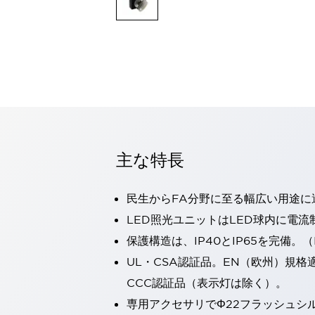
一覧を表示する
モビリティソリューション
セーフティホイールドライブ（SWD）
アシストホイールドライブ（AWD）
一覧を表示する
業界別
AGV/AMR
タブレットに安全機能を追加
安全対策の死角をなくし人身事故を防ぐ
主な特長
人とAGVとの突発的な接触への対策
無人搬送車の低床化と安全性を両立
この表示器がAGVに向く理由
移動式ロボットの安全対策
民生からFA分野に至る幅広い用途に
一覧を表示する
LED照光ユニットはLED球内に電
自動車
保護構造は、IP40とIP65を完備。（I
ロボットに潜むリスクを徹底検証
安全柵内の人的被害を削減
大型表示灯の統一で工数削減
小型装置の安全対策
UL・CSA認証品。EN（欧州）規格
水素ステーションに信頼のおける防爆対策を
CCC認証品（表示灯は除く）。
E-モビリティの時代にむけて
専用アクセサリでΦ22フラッシュシ
リチウムイオン電池製造における金属（主に銅）混入対策