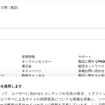
ーズ用（英語）
新着情報
サポート
オンラインセミナー
製品に関するFA
み
展示会
販売ネットワーク
キャンペーン
各種お問い合わせ
ード
動画チャンネル
製品に関するお知
技術コラム
販売中止品/推奨
IDEC ニュースレター
輸出該非判定
ieを使用します
機種選定システム
eを使って、ユーザーに合わせたコンテンツや広告の表示、トラフィ
たユーザーによるサイトの利用状況についても情報を収集し、ソ
データ解析の各サードパーティに情報を共有しています。ここで