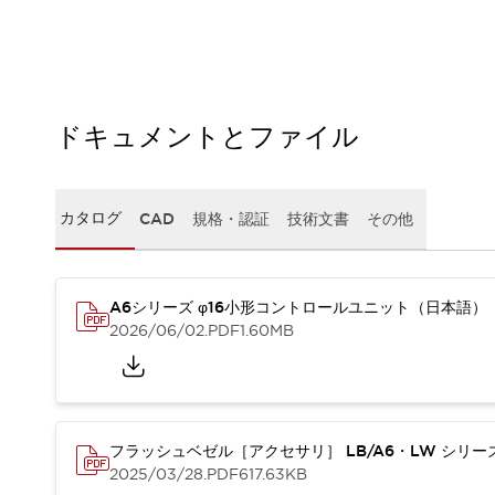
本質的な対策で爆発事故のリスクを抑える
半導体製造装置の設計自由度を高める方法
ダウンタイムを長引かせるスイッチ交換を瞬時に
安全規格への対応
危険性の低い機械にカテゴリ2安全リレーモジュールの選択を
ドキュメントとファイル
光電センサでは実現できなかった工数を削減する手段とは？
一覧を表示する
業界別
一覧を表示する
ソリューション
カタログ
CAD
規格・認証
技術文書
その他
安全、そしてその先へ
IDECの安全コンセプト
IDECの協調安全/Safety2.0
A6シリーズ φ16小形コントロールユニット（日本語）
安全に関する法令・規格
2026/06/02
.PDF
1.60MB
基礎からわかる安全機器講座
安全セミナー/安全コンサルティング
SISTEMAとは
一覧を表示する
IIoT対応デバイス
RFID認証
フラッシュベゼル［アクセサリ］ LB/A6・LW シリ
制御パネルレス
2025/03/28
.PDF
617.63KB
AGV/AMRの開発&導入促進