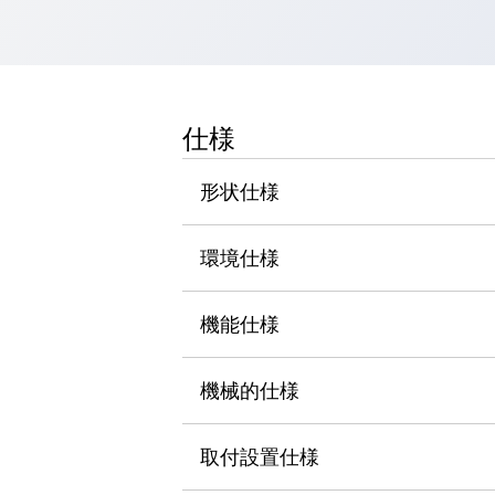
一覧を表示する
工作機械
タッチパネルを市販タブレットに置き換えてコストダウン
小型の5,000Ｎの堅牢性に優れた安全スイッチで耐久性アップ
装置のコンパクト化につながる回路設計
仕様
工作機械のコスト削減のコツ
工作機械に小型化の可能性を見出す
形状仕様
デザイン視点で工作機械の付加価値をアップ
このLED照明が工作機械のワークに向く理由
環境仕様
機器の故障につながる「瞬停」を防ぐ
フラット照明で綺麗な加工面を確認
イネーブル装置で安全性を強化
一覧を表示する
機能仕様
ロボット
ティーチングペンダントを市販タブレットに置き換えるには
機械的仕様
人とロボットの協働作業を一層安全で効率的に
協働ロボットのポテンシャルを発揮する安全対策
一覧を表示する
取付設置仕様
半導体