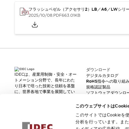
スマートリレー専用プログラミングソフトウェア
フラッシュベゼル（アクセサリ2）LB／A6／LWシリ
オートメーション製品プログラミングソフトウェア
2025/10/08
.PDF
663.01KB
安全製品
センシング製品
モーターライズドシステム
一覧を表示する
脆弱性レポート
一覧を表示する
新着情報
オンラインセミナー
安全・防爆セミナー
e-ラーニング
プログラミングセミナー
ダウンロード
お困りごと解決セミナー
IDECは、産業用制御・安全・オー
デジタルカタログ
トメーション分野で、長年にわた
共催オンラインセミナー
RoHS指令への取り組
り日本で培った技術と信頼を基盤
規格認証製品
一覧を表示する
に、世界各地で事業を展開してい
ソフトウェアダウンロ
展示会
キャンペーン
ます。
脆弱性レポート
動画チャンネル
革新的な製品とソリューションを
このウェブサイトはCook
技術コラム
通じて、製造現場の生産性と安全
性の向上に貢献し、人と社会の豊
このサイトではCooki
IDEC ニュースレター
かな未来を支えます。
分析を行っています。ま
サポート
ルメディアや広告配信、