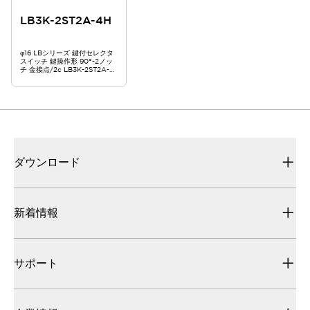
LB3K-2ST2A-4H
φ16 LBシリーズ 鍵付セレクタ
スイッチ 鍵操作形 90°-2ノッ
チ 金接点/2c LB3K-2ST2A-
4H
ダウンロード
新着情報
サポート