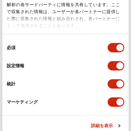
ドキュメントとファイル
解析の各サードパーティに情報を共有しています。ここ
で収集された情報は、ユーザーが各パートナーに提供し
た際に収集された情報と組み合わされ、各パートナーに
カタログ
規格・認証
技術文書
その他
よって使用されることがあります。
同
A6シリーズ φ16小形コントロールユニット（日本語）
必須
意
2026/06/02
.PDF
1.60MB
の
選
設定情報
択
フラッシュベゼル［アクセサリ］ LB/A6・LW シリーズ
統計
用（日本語）
2025/03/28
.PDF
617.63KB
マーケティング
詳細を表示
フラッシュベゼル（アクセサリ2）LB／A6／LWシリー