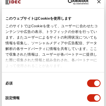
+
仕様
すべて展開
形状仕様
このウェブサイトはCookieを使用します
電気的仕様(照光部定格)
このサイトではCookieを使って、ユーザーに合わせたコ
ンテンツや広告の表示、トラフィックの分析を行ってい
環境仕様
ます。またユーザーによるサイトの利用状況についても
情報を収集し、ソーシャルメディアや広告配信、データ
解析の各サードパーティに情報を共有しています。ここ
機械的仕様
で収集された情報は、ユーザーが各パートナーに提供し
た際に収集された情報と組み合わされ、各パートナーに
取付設置仕様
よって使用されることがあります。
同
必須
意
ドキュメントとファイル
の
選
設定情報
択