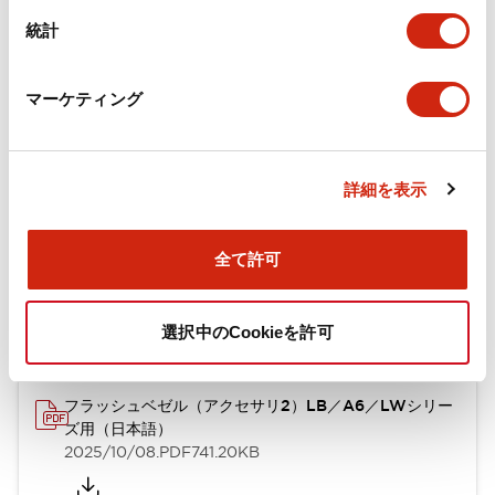
カタログ
CAD
規格・認証
技術文書
その他
統計
A6シリーズ φ16小形コントロールユニット（日本語）
マーケティング
2026/06/02
.PDF
1.60MB
詳細を表示
フラッシュベゼル［アクセサリ］ LB/A6・LW シリーズ
全て許可
用（日本語）
2025/03/28
.PDF
617.63KB
選択中のCookieを許可
フラッシュベゼル（アクセサリ2）LB／A6／LWシリー
ズ用（日本語）
2025/10/08
.PDF
741.20KB