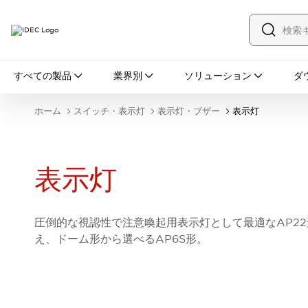
すべての製品
すべての製品
業界別
ソリューション
ダ
スイッチ・表示灯
スイッチ
表示灯・ブザー
ホーム
スイッチ・表示灯
表示灯・ブザー
表示灯
一覧を表示する
安全・防爆機器
安全機器
防爆機器
一覧を表示する
インダストリアルコンポーネンツ
表示灯
リレー・タイマ
端子台
電源機器
サーキットプロテクタ
LED照明
一覧を表示する
圧倒的な視認性で注意喚起用表示灯として最適なAP22形
オートメーション
え、ドーム形から選べるAP6S形。
PLC
プログラマブル表示器
産業用イーサネット
一覧を表示する
センシング
センサ
自動認識
イオナイザ