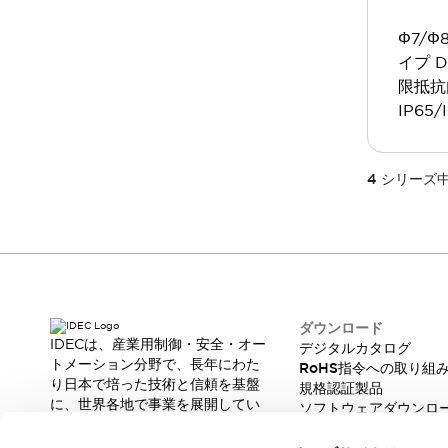
本質的な対策で爆発事故のリスクを抑える
半導体製造装置の設計自由度を高める方法
Φ7/Φ
ダウンタイムを長引かせるスイッチ交換を瞬時に
イプ 
安全規格への対応
限抵抗
危険性の低い機械にカテゴリ2安全リレーモジュールの選択を
IP65/
光電センサでは実現できなかった工数を削減する手段とは？
一覧を表示する
業界別
一覧を表示する
4
シリーズ
ソリューション
安全、そしてその先へ
IDECの安全コンセプト
IDECの協調安全/Safety2.0
安全に関する法令・規格
基礎からわかる安全機器講座
ダウンロード
安全セミナー/安全コンサルティング
IDECは、産業用制御・安全・オー
デジタルカタログ
SISTEMAとは
一覧を表示する
トメーション分野で、長年にわた
RoHS指令への取り組
り日本で培った技術と信頼を基盤
IIoT対応デバイス
RFID認証
規格認証製品
に、世界各地で事業を展開してい
ソフトウェアダウンロ
制御パネルレス
ます。
脆弱性レポート
AGV/AMRの開発&導入促進
革新的な製品とソリューションを