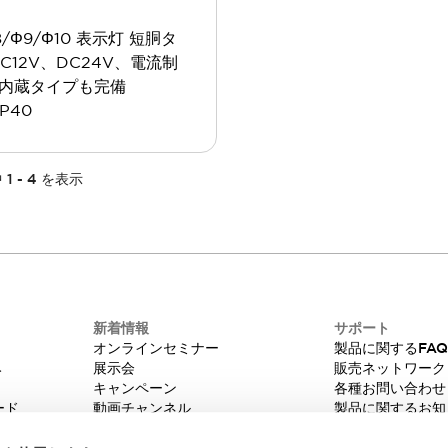
8/Φ9/Φ10 表示灯 短胴タ
DC12V、DC24V、電流制
内蔵タイプも完備
IP40
中
1
-
4
を表示
新着情報
サポート
オンラインセミナー
製品に関するFA
み
展示会
販売ネットワーク
キャンペーン
各種お問い合わせ
ード
動画チャンネル
製品に関するお知
技術コラム
販売中止品/推奨