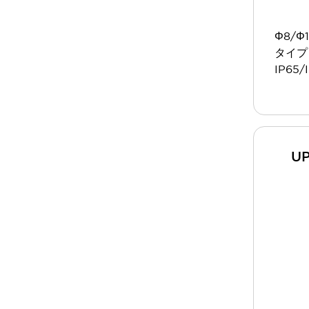
一覧を表示する
工作機械
Φ8/Φ
タッチパネルを市販タブレットに置き換えてコストダウン
タイプ
小型の5,000Ｎの堅牢性に優れた安全スイッチで耐久性アップ
IP65/
装置のコンパクト化につながる回路設計
工作機械のコスト削減のコツ
工作機械に小型化の可能性を見出す
デザイン視点で工作機械の付加価値をアップ
このLED照明が工作機械のワークに向く理由
U
機器の故障につながる「瞬停」を防ぐ
フラット照明で綺麗な加工面を確認
イネーブル装置で安全性を強化
一覧を表示する
ロボット
ティーチングペンダントを市販タブレットに置き換えるには
人とロボットの協働作業を一層安全で効率的に
協働ロボットのポテンシャルを発揮する安全対策
一覧を表示する
半導体