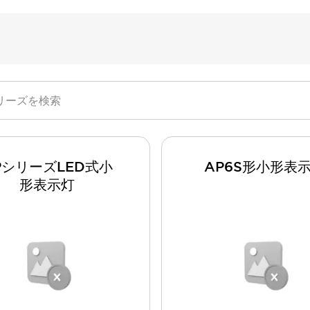
PシリーズLED式小
AP6S形小形表
形表示灯