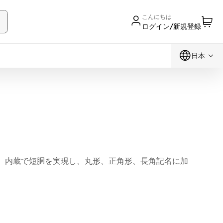
こんにちは
ログイン/新規登録
日本
00V）内蔵で短胴を実現し、丸形、正角形、長角記名に加