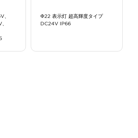
6V、
Φ22 表示灯 超高輝度タイプ
4V、
DC24V IP66
5