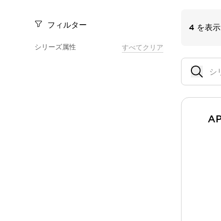
一覧を表示する
モビリティソリューション
フィルター
4
を表示
セーフティホイールドライブ（SWD）
アシストホイールドライブ（AWD）
シリーズ属性
すべてクリア
一覧を表示する
業界別
AGV/AMR
タブレットに安全機能を追加
安全対策の死角をなくし人身事故を防ぐ
人とAGVとの突発的な接触への対策
A
無人搬送車の低床化と安全性を両立
この表示器がAGVに向く理由
移動式ロボットの安全対策
一覧を表示する
自動車
ロボットに潜むリスクを徹底検証
安全柵内の人的被害を削減
大型表示灯の統一で工数削減
小型装置の安全対策
水素ステーションに信頼のおける防爆対策を
E-モビリティの時代にむけて
リチウムイオン電池製造における金属（主に銅）混入対策