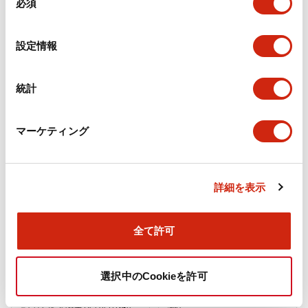
必須
意
の
選
UZ6形ブザー
UZ6形ブザー
設定情報
択
UZ6-F10
UZ6-12
統計
UZ6形ブザーフリッカユニット（断続
UZ6形ブザーブザーユニット（連続
音用アダプターユニット）ねじ端子
音）はんだづけ端子 DC24V UZ6-12
DC12/24V UZ6-F10
マーケティング
詳細を表示
全て許可
UZ6形ブザー
UZ6形ブザー
UZ6-11
UZ6-16
選択中のCookieを許可
UZ6形ブザーブザーユニット（連続
UZ6形ブザー UZ6-16P (販売単位 同種
音）はんだづけ端子 DC12V UZ6-11
5個）