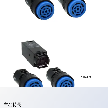
UZ6形ブザー
Φ16 ブザー 連続音/断続音が可能 DC12V、DC24V IP40
主な特長