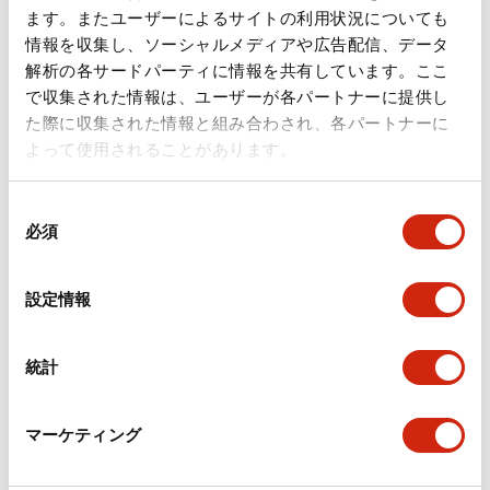
ョン。
ョン。
ます。またユーザーによるサイトの利用状況についても
情報を収集し、ソーシャルメディアや広告配信、データ
解析の各サードパーティに情報を共有しています。ここ
販売中止
で収集された情報は、ユーザーが各パートナーに提供し
DD48形ユニット
た際に収集された情報と組み合わされ、各パートナーに
ディスプレイ
よって使用されることがあります。
同
必須
意
の
選
設定情報
択
高輝度で見やすく、組
統計
み合わせ自由なユニッ
トタイプの表示器。ワ
マーケティング
ンタッチ取付け、コネ
クタ配線で交換も簡
単。豊富なバリエーシ