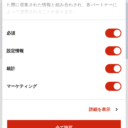
た際に収集された情報と組み合わされ、各パートナーに
よって使用されることがあります。
主な特長
同
必須
意
パイロットライトレンズ、ドーム型
の
選
設定情報
択
統計
+
仕様
すべて展開
形状仕様
マーケティング
機械的仕様
詳細を表示
その他
全て許可