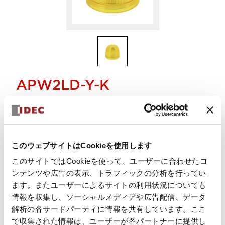
APW2LD-Y-K
レンズ（パイロットライト用）丸形ユニット用 (販売単位 同
種5個）
このウェブサイトはCookieを使用します
数量を選択
このサイトではCookieを使って、ユーザーに合わせたコ
カートに追加
ンテンツや広告の表示、トラフィックの分析を行ってい
対応ロットサイズは 5
ます。またユーザーによるサイトの利用状況についても
情報を収集し、ソーシャルメディアや広告配信、データ
解析の各サードパーティに情報を共有しています。ここ
で収集された情報は、ユーザーが各パートナーに提供し