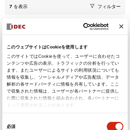
7
を表示
フィルター
このウェブサイトはCookieを使用します
このサイトではCookieを使って、ユーザーに合わせたコ
ンテンツや広告の表示、トラフィックの分析を行ってい
SA1T形 FMCW方式レーダセン
SA1T形 FMCW方式レーダセン
ます。またユーザーによるサイトの利用状況についても
サ
サ
情報を収集し、ソーシャルメディアや広告配信、データ
SA1T-4BC
SA1T-4B
解析の各サードパーティに情報を共有しています。ここ
で収集された情報は、ユーザーが各パートナーに提供し
SA1T形 FMCW方式レーダセンサ コネ
SA1T形 FMCW方式レーダセンサ ケー
た際に収集された情報と組み合わされ、各パートナーに
クタタイプ 検出距離3.75m SA1T-4BC
ブルタイプ 検出距離3.75m SA1T-4B
よって使用されることがあります。
同
必須
意