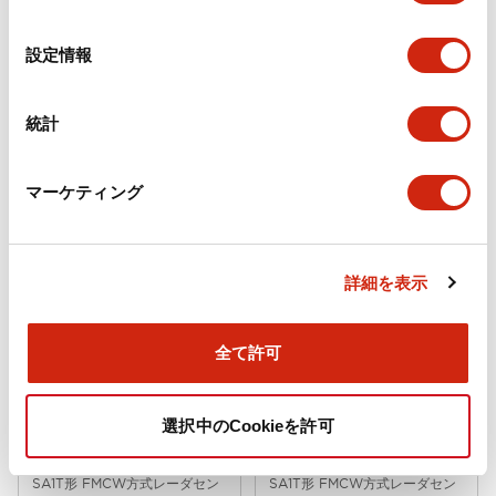
の
選
設定情報
択
統計
SA1T形 FMCW方式レーダセン
SA1T形 FMCW方式レーダセン
サ
サ
SA1T-24BC
SA1T-24B
マーケティング
SA1T形 FMCW方式レーダセンサ コネ
SA1T形 FMCW方式レーダセンサ ケー
クタタイプ 検出距離24m SA1T-24BC
ブルタイプ 検出距離24m SA1T-24B
詳細を表示
全て許可
選択中のCookieを許可
SA1T形 FMCW方式レーダセン
SA1T形 FMCW方式レーダセン