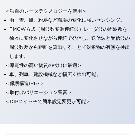
＜独自のレーダテクノロジーを使用＞
雨、雪、風、粉塵など環境の変化に強いセンシング。
FMCW方式（周波数変調連続波）レーダ波の周波数を
徐々に変化させながら連続で発信し、送信波と受信波の
周波数差から距離を算出することで対象物の有無を検出
します。
＜導電性の高い物質の検出に最適＞
車、列車、建設機械など幅広く検出可能。
＜保護構造IP67＞
＜取付けバリエーション豊富＞
＜DIPスイッチで簡単設定変更が可能＞