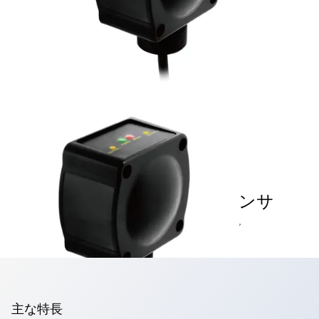
SA1T形 FMCW方式レーダセンサ
雨、雪、風、粉塵など環境の変化に強いセンシング
主な特長