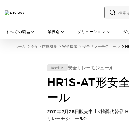
すべての製品
すべての製品
業界別
ソリューション
ダ
スイッチ・表示灯
スイッチ
表示灯・ブザー
ホーム
安全・防爆機器
安全機器
安全リレーモジュール
H
一覧を表示する
安全・防爆機器
安全機器
防爆機器
一覧を表示する
安全リレーモジュール
販売中止
インダストリアルコンポーネンツ
リレー・タイマ
端子台
電源機器
HR1S-AT形
サーキットプロテクタ
LED照明
一覧を表示する
ール
オートメーション
PLC
プログラマブル表示器
産業用イーサネット
一覧を表示する
2011年2月28日販売中止<推奨代替品 HR1
センシング
リレーモジュール>
センサ
自動認識
イオナイザ