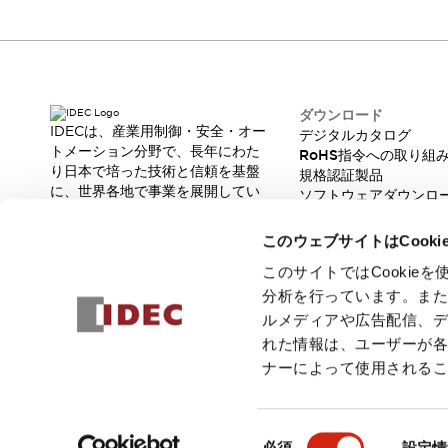
一覧を表示する
工作機械
タッチパネルを市販タブレットに置き換えてコストダウン
小型の5,000Ｎの堅牢性に優れた安全スイッチで耐久性アップ
装置のコンパクト化につながる回路設計
ダウンロード
IDECは、産業用制御・安全・オー
デジタルカタログ
工作機械のコスト削減のコツ
トメーション分野で、長年にわた
RoHS指令への取り組
工作機械に小型化の可能性を見出す
り日本で培った技術と信頼を基盤
規格認証製品
デザイン視点で工作機械の付加価値をアップ
に、世界各地で事業を展開してい
ソフトウェアダウンロ
このLED照明が工作機械のワークに向く理由
ます。
脆弱性レポート
革新的な製品とソリューションを
機器の故障につながる「瞬停」を防ぐ
このウェブサイトはCook
通じて、製造現場の生産性と安全
フラット照明で綺麗な加工面を確認
性の向上に貢献し、人と社会の豊
このサイトではCooki
イネーブル装置で安全性を強化
一覧を表示する
かな未来を支えます。
分析を行っています。ま
ロボット
ルメディアや広告配信、
ティーチングペンダントを市販タブレットに置き換えるには
れた情報は、ユーザーが
人とロボットの協働作業を一層安全で効率的に
ナーによって使用される
協働ロボットのポテンシャルを発揮する安全対策
一覧を表示する
© 2026 IDEC株式会社
プライバシーポリシー
利用規約
ご注文
半導体
同
必須
設定情