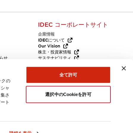
IDEC コーポレートサイト
企業情報
Q
IDECについて
Our Vision
株主・投資家情報
らせ
サステナビリティ
代替品
採用情報
全て許可
お問い合わせ
ックの
ーシャ
選択中のCookieを許可
収集さ
パート
日本