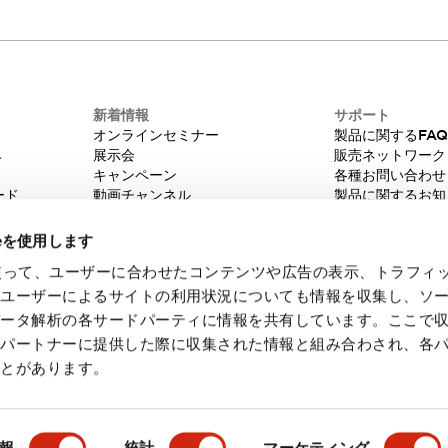
新着情報
サポート
オンラインセミナー
製品に関するFA
み
展示会
販売ネットワーク
キャンペーン
各種お問い合わせ
ード
動画チャンネル
製品に関するお知
技術コラム
販売中止品/推奨
IDEC ニュースレター
輸出該非判定
ieを使用します
機種選定システム
eを使って、ユーザーに合わせたコンテンツや広告の表示、トラフィ
たユーザーによるサイトの利用状況についても情報を収集し、ソ
データ解析の各サードパーティに情報を共有しています。ここで
各パートナーに提供した際に収集された情報と組み合わされ、各
ことがあります。
・ご使用に際してのご承諾事項
会員規約
報
統計
マーケティング