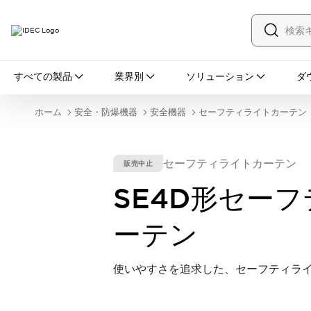
すべての製品
すべての製品
業界別
ソリューション
ダ
スイッチ・表示灯
スイッチ
表示灯・ブザー
ホーム
安全・防爆機器
安全機器
セーフティライトカーテン
一覧を表示する
安全・防爆機器
安全機器
防爆機器
一覧を表示する
セーフティライトカーテン
販売中止
インダストリアルコンポーネンツ
リレー・タイマ
端子台
電源機器
SE4D形セー
サーキットプロテクタ
LED照明
一覧を表示する
ーテン
オートメーション
PLC
プログラマブル表示器
産業用イーサネット
一覧を表示する
使いやすさを追求した、セーフティラ
センシング
センサ
自動認識
イオナイザ