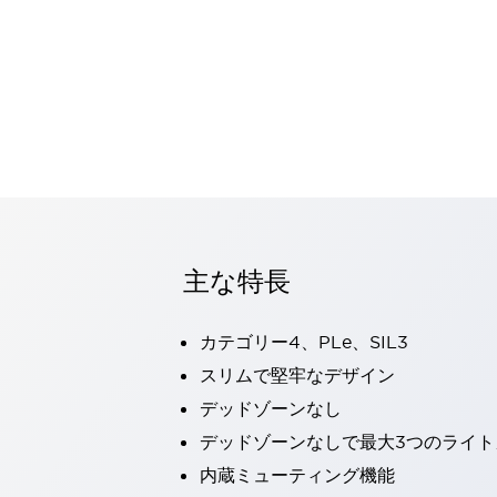
一覧を表示する
モビリティソリューション
セーフティホイールドライブ（SWD）
アシストホイールドライブ（AWD）
一覧を表示する
業界別
AGV/AMR
タブレットに安全機能を追加
安全対策の死角をなくし人身事故を防ぐ
人とAGVとの突発的な接触への対策
主な特長
無人搬送車の低床化と安全性を両立
この表示器がAGVに向く理由
移動式ロボットの安全対策
一覧を表示する
カテゴリー4、PLe、SIL3
自動車
スリムで堅牢なデザイン
ロボットに潜むリスクを徹底検証
安全柵内の人的被害を削減
デッドゾーンなし
大型表示灯の統一で工数削減
小型装置の安全対策
水素ステーションに信頼のおける防爆対策を
デッドゾーンなしで最大3つのライ
E-モビリティの時代にむけて
内蔵ミューティング機能
リチウムイオン電池製造における金属（主に銅）混入対策