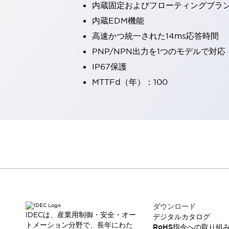
内蔵固定およびフローティングブラ
一覧を表示する
内蔵EDM機能
工作機械
タッチパネルを市販タブレットに置き換えてコストダウン
高速かつ統一された14ms応答時間
小型の5,000Ｎの堅牢性に優れた安全スイッチで耐久性アップ
PNP/NPN出力を1つのモデルで対応
装置のコンパクト化につながる回路設計
IP67保護
工作機械のコスト削減のコツ
MTTFd（年）：100
工作機械に小型化の可能性を見出す
デザイン視点で工作機械の付加価値をアップ
このLED照明が工作機械のワークに向く理由
機器の故障につながる「瞬停」を防ぐ
フラット照明で綺麗な加工面を確認
イネーブル装置で安全性を強化
一覧を表示する
ロボット
ティーチングペンダントを市販タブレットに置き換えるには
人とロボットの協働作業を一層安全で効率的に
協働ロボットのポテンシャルを発揮する安全対策
一覧を表示する
ダウンロード
IDECは、産業用制御・安全・オー
デジタルカタログ
半導体
トメーション分野で、長年にわた
RoHS指令への取り組