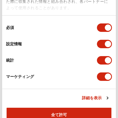
た際に収集された情報と組み合わされ、各パートナーに
よって使用されることがあります。
同
HE6B形イネーブルスイッチ
HE6B形イネーブルスイッチ
必須
意
HE6B-M202B
HE6B-M200Y
の
選
設定情報
HE6B形イネーブルスイッチ ゴムカバ
HE6B形イネーブルスイッチ ゴムカバ
択
ー付 シリコンゴム 押込みモニタスイッ
ー付 シリコンゴム モニタスイッチなし
チ2接点 HE6B-M202B
HE6B-M200Y
統計
マーケティング
詳細を表示
HE6B形イネーブルスイッチ
HE6B形イネーブルスイッチ
HE6B-M200B
HE9Z-D6Y
全て許可