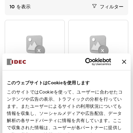
10
を表示
フィルター
HE6B形イネーブルスイッチ
HE6B形イネーブルスイッチ
HE6B-M211Y
HE6B-M211B
このウェブサイトはCookieを使用します
このサイトではCookieを使って、ユーザーに合わせたコ
HE6B形イネーブルスイッチ ゴムカバ
HE6B形イネーブルスイッチ ゴムカバ
ー付 シリコンゴム 復帰モニタスイッチ
ー付 シリコンゴム 復帰モニタスイッチ
ンテンツや広告の表示、トラフィックの分析を行ってい
1接点 押込みモニタスイッチ1接点
1接点 押込みモニタスイッチ1接点
HE6B-M211Y
HE6B-M211B
ます。またユーザーによるサイトの利用状況についても
情報を収集し、ソーシャルメディアや広告配信、データ
解析の各サードパーティに情報を共有しています。ここ
で収集された情報は、ユーザーが各パートナーに提供し