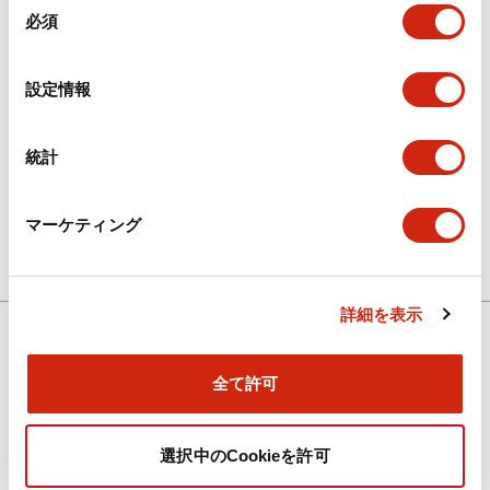
必須
意
FA Direct Service ご利用案内
の
FA Direct Serviceをご利用の方はこちらをご確認く
選
ださい。
設定情報
択
統計
お問い合わせ
ご質問がございましたら、お気軽にお問い合わせくだ
さい。
マーケティング
サポート
よくある質問や国内外の販売拠点、販売中止品・推奨
詳細を表示
代替品のお知らせはこちら
ダウンロード
全て許可
選択中のCookieを許可
新着情報