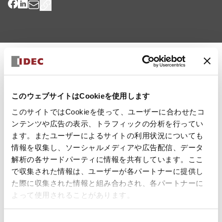
平素は弊社オンラインストアをご利用いただき、誠にありがとう
ございます。
2026年5月12日よりオンラインストアのサービスを一時停止して
このウェブサイトはCookieを使用します
おりましたが、 現在は復旧し、通常通りご利用いただける状態と
なっております。
このサイトではCookieを使って、ユーザーに合わせたコ
ご利用のお客様には多大なるご不便・ご迷惑をおかけしましたこ
ンテンツや広告の表示、トラフィックの分析を行ってい
と、 深くお詫び申し上げます。
ます。またユーザーによるサイトの利用状況についても
今後は再発防止に努めてまいりますので、 引き続き弊社オンライ
ンストアをご愛顧賜りますようお願い申し上げます。
情報を収集し、ソーシャルメディアや広告配信、データ
解析の各サードパーティに情報を共有しています。ここ
で収集された情報は、ユーザーが各パートナーに提供し
た際に収集された情報と組み合わされ、各パートナーに
よって使用されることがあります。
同