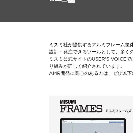
一覧を表示する
モビリティソリューション
セーフティホイールドライブ（SWD）
アシストホイールドライブ（AWD）
一覧を表示する
業界別
ミスミ社が提供するアルミフレーム筐体
AGV/AMR
設計・発注できるツールとして、多く
タブレットに安全機能を追加
ミスミ公式サイトのUSER’S VOIC
安全対策の死角をなくし人身事故を防ぐ
り組みが詳しく紹介されています。
人とAGVとの突発的な接触への対策
AMR開発に関心のある方は、ぜひ以
無人搬送車の低床化と安全性を両立
この表示器がAGVに向く理由
移動式ロボットの安全対策
一覧を表示する
自動車
ロボットに潜むリスクを徹底検証
安全柵内の人的被害を削減
大型表示灯の統一で工数削減
小型装置の安全対策
水素ステーションに信頼のおける防爆対策を
E-モビリティの時代にむけて
リチウムイオン電池製造における金属（主に銅）混入対策