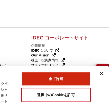
サポート
よくある質問や国内外の販売拠点、販売中止品・
推奨代替品のお知らせはこちら
IDEC コーポレートサイト
企業情報
Q
IDECについて
Our Vision
株主・投資家情報
らせ
サステナビリティ
代替品
採用情報
お問い合わせ
全て許可
ックの
ーシャ
選択中のCookieを許可
収集さ
パート