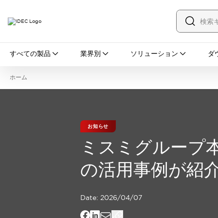
すべての製品
すべての製品
業界別
ソリューション
ダ
スイッチ・表示灯
スイッチ
表示灯・ブザー
ホーム
一覧を表示する
安全・防爆機器
安全機器
防爆機器
一覧を表示する
インダストリアルコンポーネンツ
お知らせ
リレー・タイマ
端子台
電源機器
ミスミグループ本社
サーキットプロテクタ
LED照明
一覧を表示する
の活用事例が紹
オートメーション
PLC
プログラマブル表示器
産業用イーサネット
一覧を表示する
Date:
2026/04/07
センシング
センサ
自動認識
イオナイザ