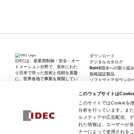
本質的な対策で爆発事故のリスクを抑える
半導体製造装置の設計自由度を高める方法
ダウンタイムを長引かせるスイッチ交換を瞬時に
安全規格への対応
FA Direct Service ご利用案内
危険性の低い機械にカテゴリ2安全リレーモジュールの選択を
FA Direct Serviceをご利用の方はこちらをご確
光電センサでは実現できなかった工数を削減する手段とは？
認ください。
一覧を表示する
業界別
一覧を表示する
ダウンロード
ソリューション
IDECは、産業用制御・安全・オー
デジタルカタログ
安全、そしてその先へ
トメーション分野で、長年にわた
RoHS指令への取り組
IDECの安全コンセプト
り日本で培った技術と信頼を基盤
規格認証製品
に、世界各地で事業を展開してい
IDECの協調安全/Safety2.0
ソフトウェアダウンロ
ます。
脆弱性レポート
安全に関する法令・規格
革新的な製品とソリューションを
このウェブサイトはCook
基礎からわかる安全機器講座
通じて、製造現場の生産性と安全
安全セミナー/安全コンサルティング
性の向上に貢献し、人と社会の豊
このサイトではCooki
SISTEMAとは
一覧を表示する
かな未来を支えます。
分析を行っています。ま
IIoT対応デバイス
RFID認証
ルメディアや広告配信、
制御パネルレス
れた情報は、ユーザーが
AGV/AMRの開発&導入促進
ナーによって使用される