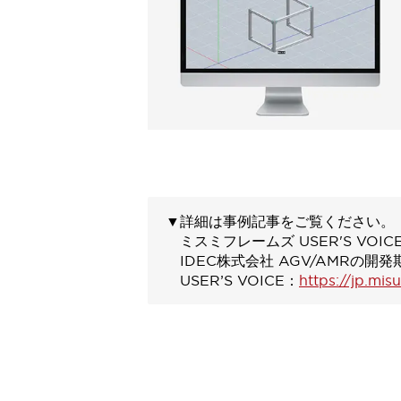
一覧を表示する
工作機械
タッチパネルを市販タブレットに置き換えてコストダウン
小型の5,000Ｎの堅牢性に優れた安全スイッチで耐久性アップ
装置のコンパクト化につながる回路設計
工作機械のコスト削減のコツ
工作機械に小型化の可能性を見出す
デザイン視点で工作機械の付加価値をアップ
このLED照明が工作機械のワークに向く理由
機器の故障につながる「瞬停」を防ぐ
▼詳細は事例記事をご覧ください。
フラット照明で綺麗な加工面を確認
ミスミフレームズ USER'S VOIC
イネーブル装置で安全性を強化
一覧を表示する
IDEC株式会社 AGV/AMRの
ロボット
USER’S VOICE：
https://jp.mi
ティーチングペンダントを市販タブレットに置き換えるには
人とロボットの協働作業を一層安全で効率的に
協働ロボットのポテンシャルを発揮する安全対策
一覧を表示する
半導体