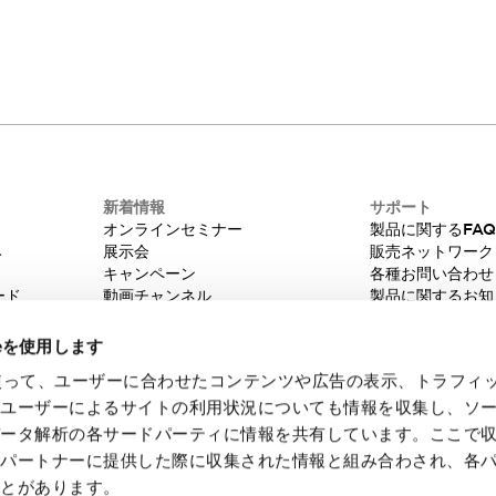
お問い合わせ
ご質問がございましたら、お気軽にお問い合わせ
ください。
新着情報
サポート
オンラインセミナー
製品に関するFA
み
展示会
販売ネットワーク
キャンペーン
各種お問い合わせ
ード
動画チャンネル
製品に関するお知
技術コラム
販売中止品/推奨
IDEC ニュースレター
輸出該非判定
ieを使用します
機種選定システム
eを使って、ユーザーに合わせたコンテンツや広告の表示、トラフィ
たユーザーによるサイトの利用状況についても情報を収集し、ソ
データ解析の各サードパーティに情報を共有しています。ここで
各パートナーに提供した際に収集された情報と組み合わされ、各
ことがあります。