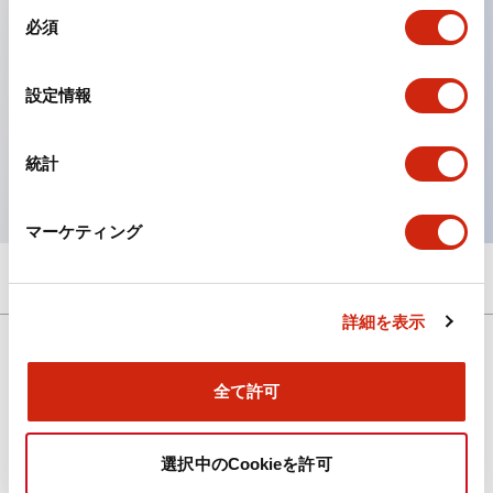
主な特長
同
必須
意
の
オンディレー、フリッカ、ワンショット動作形完備
選
動作時間のばらつき±0.2%±10ms以下
設定情報
択
海外主要安全規格の適合品。UL、CSA認証品およびEN
規格適合品
統計
マーケティング
詳細を表示
全て許可
ダウンロード
選択中のCookieを許可
新着情報