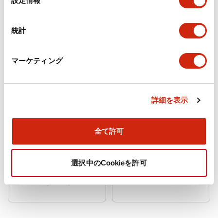
設定情報
択
統計
DN/DFシリーズ
SUシリーズ リレー
リレーソケット
ソケット
マーケティング
詳細を表示
全て許可
標準ねじ端子形とフィ
Push-in式のソケット
選択中のCookieを許可
ンガープロテクトねじ
で省工数と効率化を実
端子形を品揃え
現！