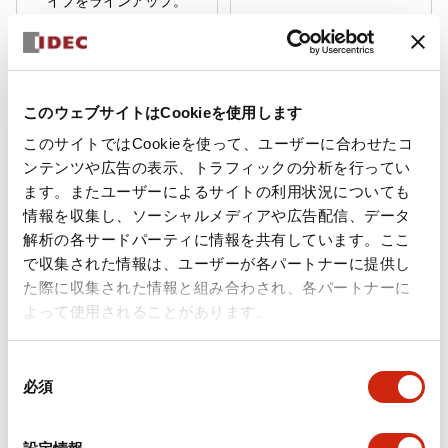
イプをラインアップ。
プリント基板用もご用
意。
このウェブサイトはCookieを使用します
このサイトではCookieを使って、ユーザーに合わせたコ
SF1V形リレーソケ
ワンタッチSソケッ
ンテンツや広告の表示、トラフィックの分析を行ってい
ット
ト
ます。またユーザーによるサイトの利用状況についても
情報を収集し、ソーシャルメディアや広告配信、データ
解析の各サードパーティに情報を共有しています。ここ
で収集された情報は、ユーザーが各パートナーに提供し
た際に収集された情報と組み合わされ、各パートナーに
よって使用されることがあります。
同
RF1V形強制ガイド式
標準ねじ端子形、フィ
必須
意
リレーに適合するDIN
ンガープロテクト形な
の
レール用およびプリン
ど用途にあわせた機種
選
ト基板用ソケット
選定が可能